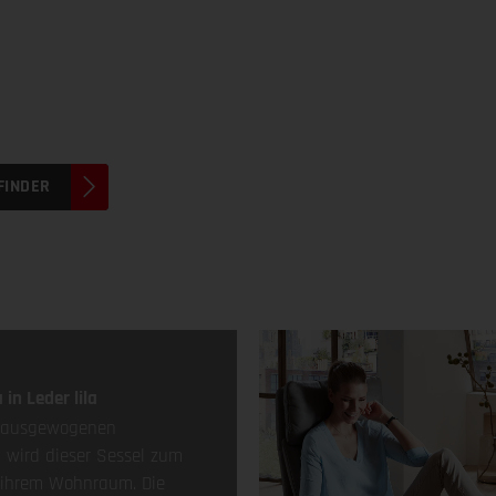
LFINDER
 in Leder lila
t ausgewogenen
 wird dieser Sessel zum
n ihrem Wohnraum. Die