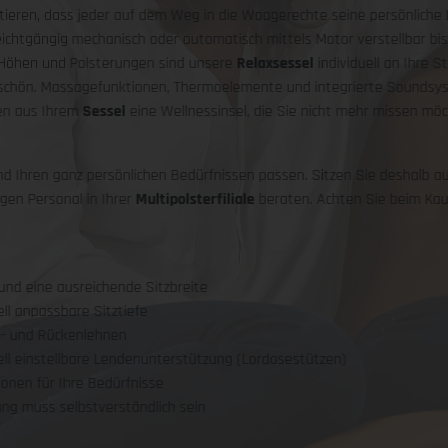
ieren, dass jeder auf dem Weg in die Waagerechte seine persönliche Li
eichtgängig mechanisch oder automatisch mittels Motor verstellbar bis 
 Höhen und Polsterungen sind unsere
Relaxsessel
individuell an Ihre S
s schön. Massagefunktionen, Thermoelemente und integrierte Soundsy
hen aus Ihrem
Sessel
eine Wellnessinsel, die Sie nicht mehr missen mö
d Ihren ganz persönlichen Bedürfnissen passen. Sitzen Sie deshalb au
gen Personal in Ihrer
Multipolsterfiliale
beraten. Achten Sie beim Kauf
 und eine ausreichende Sitzbreite
ell anpassbare Sitztiefe
m- und Rückenlehnen
uell einstellbare Lendenunterstützung (Lordosestützen)
ionen für Ihre Bedürfnisse
tung muss selbstverständlich sein