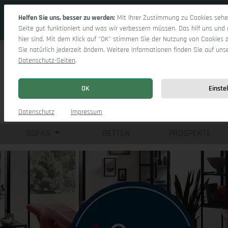
 Hauptinhalt springen
Zur Suche springen
Zur Hauptnavigation springen
Helfen Sie uns, besser zu werden:
Mit Ihrer Zustimmung zu Cookies sehen
Seite gut funktioniert und was wir verbessern müssen. Das hilf uns und 
hier sind. Mit dem Klick auf "OK" stimmen Sie der Nutzung von Cookies 
Sie natürlich jederzeit ändern. Weitere Informationen finden Sie auf uns
Datenschutz-Seiten
.
OK
Einste
Einzelsofas
Eck
Datenschutz
Impressum
SOFAS
BETTEN
PROSPEKTE