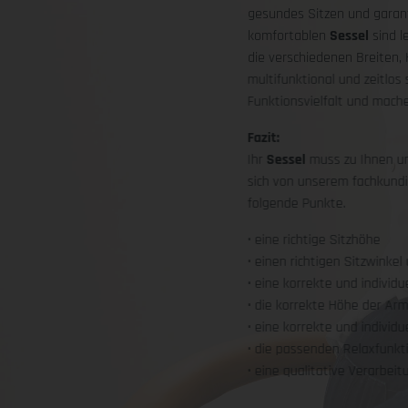
gesundes Sitzen und garant
komfortablen
Sessel
sind l
die verschiedenen Breiten,
multifunktional und zeitlo
Funktionsvielfalt und mac
Fazit:
Ihr
Sessel
muss zu Ihnen un
sich von unserem fachkundi
folgende Punkte.
• eine richtige Sitzhöhe
• einen richtigen Sitzwinkel
• eine korrekte und individu
• die korrekte Höhe der Ar
• eine korrekte und individ
• die passenden Relaxfunkt
• eine qualitative Verarbei