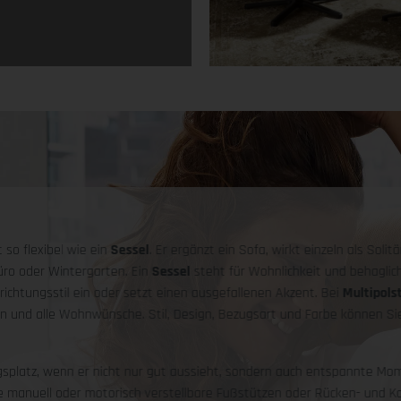
 so flexibel wie ein
Sessel
. Er ergänzt ein Sofa, wirkt einzeln als Sol
ro oder Wintergarten. Ein
Sessel
steht für Wohnlichkeit und behaglic
nrichtungsstil ein oder setzt einen ausgefallenen Akzent. Bei
Multipols
en und alle Wohnwünsche. Stil, Design, Bezugsart und Farbe können S
gsplatz, wenn er nicht nur gut aussieht, sondern auch entspannte Mome
e manuell oder motorisch verstellbare Fußstützen oder Rücken- und Ko