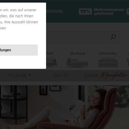
 wir, was auf unserer
16 Tage 15h:57m:3s
allen, die nach Ihnen
zu. Ihre Auswahl können
eren
llungen
sofas
Wohnlandschaft
Ottomane
Schlafsofas
FILIALEN
OUTLET
EIGENE