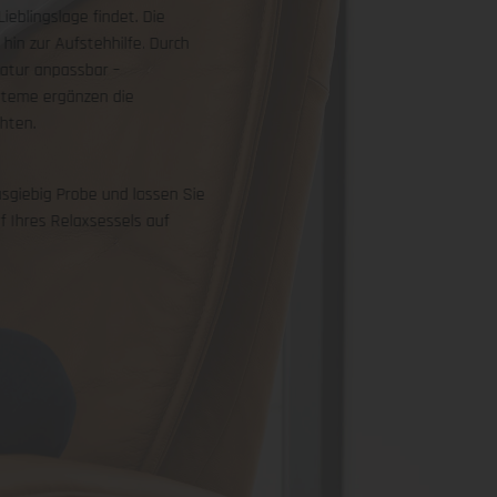
eblingslage findet. Die
hin zur Aufstehhilfe. Durch
tatur anpassbar –
steme ergänzen die
chten.
sgiebig Probe und lassen Sie
 Ihres Relaxsessels auf