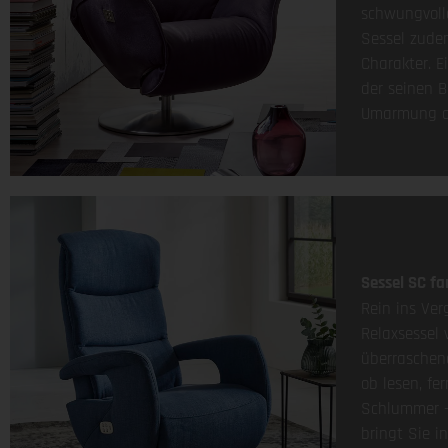
schwungvoll
Sessel zude
Charakter. E
der seinen B
Umarmung a
Sessel SC fa
Rein ins Ve
Relaxsessel 
überraschen
ob lesen, fe
Schlummer –
bringt Sie i