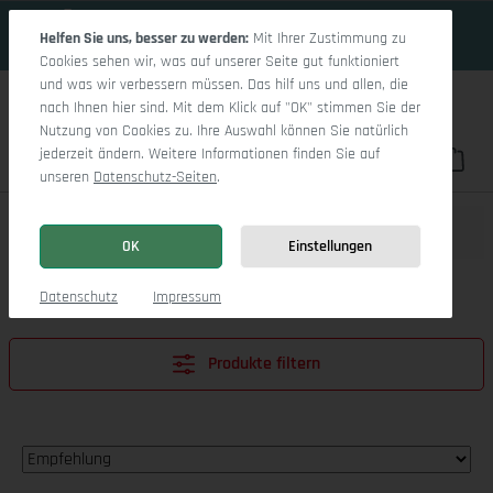
18 Tage 8h:8m:8s
Zum Hauptinhalt springen
Helfen Sie uns, besser zu werden:
Mit Ihrer Zustimmung zu
Cookies sehen wir, was auf unserer Seite gut funktioniert
und was wir verbessern müssen. Das hilf uns und allen, die
nach Ihnen hier sind. Mit dem Klick auf "OK" stimmen Sie der
Nutzung von Cookies zu. Ihre Auswahl können Sie natürlich
jederzeit ändern. Weitere Informationen finden Sie auf
Du hast 0 Pro
War
unseren
Datenschutz-Seiten
.
Relaxsessel
OK
Einstellungen
Datenschutz
Impressum
Produkte filtern