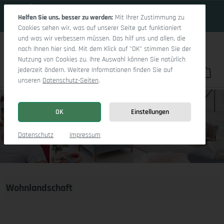
19 Tage 12h:5m:2s
Zum Hauptinhalt springen
Helfen Sie uns, besser zu werden:
Mit Ihrer Zustimmung zu
Cookies sehen wir, was auf unserer Seite gut funktioniert
und was wir verbessern müssen. Das hilf uns und allen, die
nach Ihnen hier sind. Mit dem Klick auf "OK" stimmen Sie der
Nutzung von Cookies zu. Ihre Auswahl können Sie natürlich
jederzeit ändern. Weitere Informationen finden Sie auf
Du hast 0 Pro
War
unseren
Datenschutz-Seiten
.
OK
Einstellungen
Datenschutz
Impressum
Wohnlandschaft