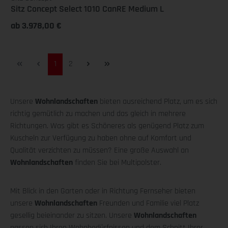
Sitz Concept Select 1010 CanRE Medium L
ab 3.978,00 €
Seite
Seite
1
2
Unsere
Wohnlandschaften
bieten ausreichend Platz, um es sich
richtig gemütlich zu machen und das gleich in mehrere
Richtungen. Was gibt es Schöneres als genügend Platz zum
Kuscheln zur Verfügung zu haben ohne auf Komfort und
Qualität verzichten zu müssen? Eine große Auswahl an
Wohnlandschaften
finden Sie bei Multipolster.
Mit Blick in den Garten oder in Richtung Fernseher bieten
unsere
Wohnlandschaften
Freunden und Familie viel Platz
gesellig beieinander zu sitzen. Unsere
Wohnlandschaften
passen sich Ihren Wohnbedürfnissen und dem Schnitt Ihrer