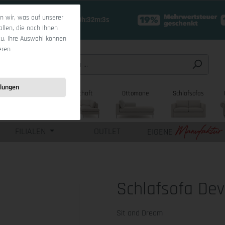
 wir, was auf unserer
17 Tage 10h:32m:3s
allen, die nach Ihnen
zu. Ihre Auswahl können
eren
llungen
sofas
Wohnlandschaft
Ottomane
Schlafsofas
FILIALEN
OUTLET
EIGENE
Schlafsofa Dev
Sit and Dream