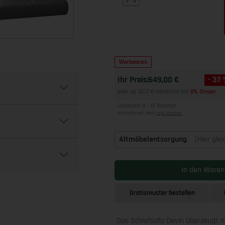
Werbepreis
Ihr Preis:
649,00 €
- 37
oder ab 30,17 € monatlich mit
0% Zinsen
2
Lieferzeit 8 - 12 Wochen
Alle Preise inkl. MwSt
zzgl. Versand
Altmöbelentsorgung
(Hier gle
In den Waren
Gratismuster bestellen
Das Schlafsofa Devin überzeugt m