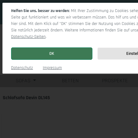
 Hauptinhalt springen
Zur Suche springen
Zur Hauptnavigation springen
Helfen Sie uns, besser zu werden:
Mit Ihrer Zustimmung zu Cookies sehen
Seite gut funktioniert und was wir verbessern müssen. Das hilf uns und 
hier sind. Mit dem Klick auf "OK" stimmen Sie der Nutzung von Cookies 
Sie natürlich jederzeit ändern. Weitere Informationen finden Sie auf uns
Datenschutz-Seiten
.
OK
Einste
Einzelsofas
Eck
Datenschutz
Impressum
SOFAS
BETTEN
PROSPEKTE
Schlafsofa Devin DL145
Bildergalerie überspringen