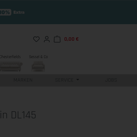
Du hast 0 Produkte auf dem Merkzettel
0,00 €
Warenkorb enthält 0 Position
Chesterfields
Sessel & Co
MARKEN
SERVICE
JOBS
in DL145