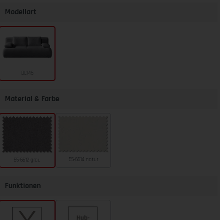
Modellart
DL145
Material & Farbe
55-6614 natur
55-6612 grau
Funktionen