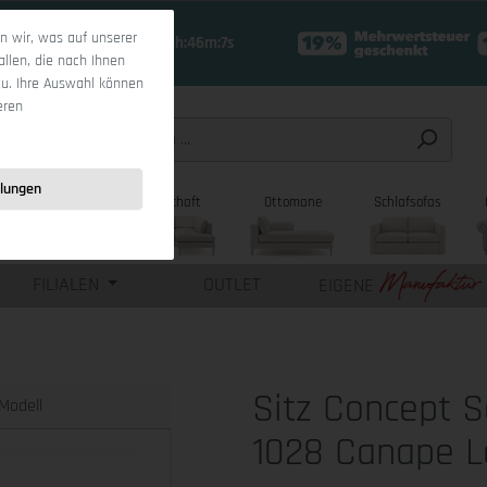
 wir, was auf unserer
18 Tage 0h:46m:6s
allen, die nach Ihnen
zu. Ihre Auswahl können
eren
llungen
sofas
Wohnlandschaft
Ottomane
Schlafsofas
FILIALEN
OUTLET
EIGENE
Sitz Concept S
Modell
1028 Canape L