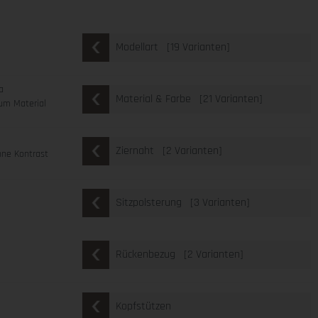
[19 Varianten]
Modellart
a
[21 Varianten]
Material & Farbe
um Material
[2 Varianten]
Ziernaht
ne Kontrast
[3 Varianten]
Sitzpolsterung
[2 Varianten]
Rückenbezug
Kopfstützen