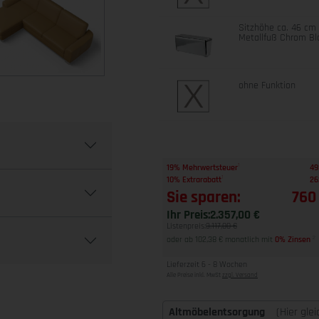
Sitzhöhe ca. 46 cm
Metallfuß Chrom Bl
ohne Funktion
1
19% Mehrwertsteuer
49
1
10% Extrarabatt
26
Sie sparen:
760
Ihr Preis:
2.357,00 €
Listenpreis:
3.117,00 €
oder ab 102,38 € monatlich mit
0% Zinsen
2
Lieferzeit 6 - 8 Wochen
Alle Preise inkl. MwSt
zzgl. Versand
Altmöbelentsorgung
(Hier gle