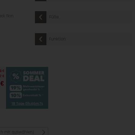
ock 11cm
Füße
Funktion
8 €
2 €
 €
18 Tage 0h:46m:6s
ich mit auswählen)