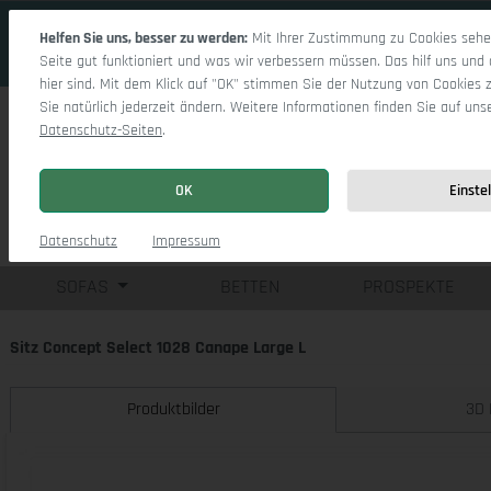
 Hauptinhalt springen
Zur Suche springen
Zur Hauptnavigation springen
Helfen Sie uns, besser zu werden:
Mit Ihrer Zustimmung zu Cookies sehen
Seite gut funktioniert und was wir verbessern müssen. Das hilf uns und 
hier sind. Mit dem Klick auf "OK" stimmen Sie der Nutzung von Cookies 
Sie natürlich jederzeit ändern. Weitere Informationen finden Sie auf uns
Datenschutz-Seiten
.
OK
Einste
Einzelsofas
Eck
Datenschutz
Impressum
SOFAS
BETTEN
PROSPEKTE
Sitz Concept Select 1028 Canape Large L
Produktbilder
3D 
Bildergalerie überspringen