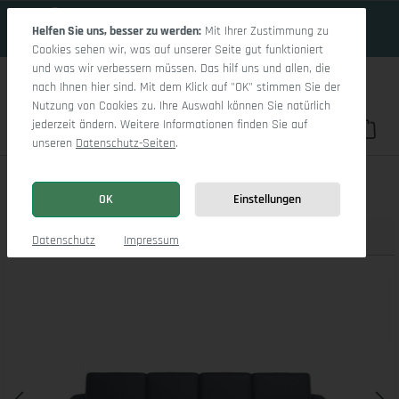
19 Tage 19h:45m:45s
Zum Hauptinhalt springen
Helfen Sie uns, besser zu werden:
Mit Ihrer Zustimmung zu
Cookies sehen wir, was auf unserer Seite gut funktioniert
und was wir verbessern müssen. Das hilf uns und allen, die
nach Ihnen hier sind. Mit dem Klick auf "OK" stimmen Sie der
Nutzung von Cookies zu. Ihre Auswahl können Sie natürlich
jederzeit ändern. Weitere Informationen finden Sie auf
Du hast 0 Pro
War
unseren
Datenschutz-Seiten
.
Sitz Concept Select 1028 Canapé Medium
OK
Einstellungen
Produktbilder
3D Modell
Datenschutz
Impressum
Bildergalerie überspringen