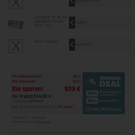
Kopfstützen
Sitzhöhe ca. 46 cm
Metallfuß Chrom
Füße
Block 11cm
ohne Funktion
Funktion
1
19% Mehrwertsteuer
615 €
1
10% Extrarabatt
324 €
Sie sparen:
939 €
Ihr Preis:
2.914,00 €
Listenpreis:
3.853,00 €
oder ab 125,58 € monatlich mit
0% Zinsen
2
19 Tage 19h:45m:45s
Lieferzeit 6 - 8 Wochen
Alle Preise inkl. MwSt
zzgl. Versand