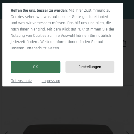
16 Tage 9h:16m:26s
Zum Hauptinhalt springen
Helfen Sie uns, besser zu werden:
Mit Ihrer Zustimmung zu
Cookies sehen wir, was auf unserer Seite gut funktioniert
und was wir verbessern müssen. Das hilf uns und allen, die
nach Ihnen hier sind. Mit dem Klick auf "OK" stimmen Sie der
Nutzung von Cookies zu. Ihre Auswahl können Sie natürlich
jederzeit ändern. Weitere Informationen finden Sie auf
Du hast 0 Pro
War
unseren
Datenschutz-Seiten
.
Sitz Concept Select 1028 Hockerbank
OK
Einstellungen
Produktbilder
3D Modell
Datenschutz
Impressum
Bildergalerie überspringen