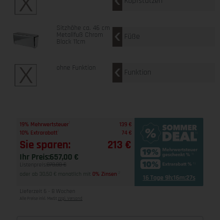
Kopfstützen
Sitzhöhe ca. 46 cm
Metallfuß Chrom
Füße
Block 11cm
ohne Funktion
Funktion
1
19% Mehrwertsteuer
139 €
1
10% Extrarabatt
74 €
Sie sparen:
213 €
Ihr Preis:
657,00 €
Listenpreis:
870,00 €
oder ab 30,50 € monatlich mit
0% Zinsen
2
16 Tage 9h:16m:26s
Lieferzeit 6 - 8 Wochen
Alle Preise inkl. MwSt
zzgl. Versand