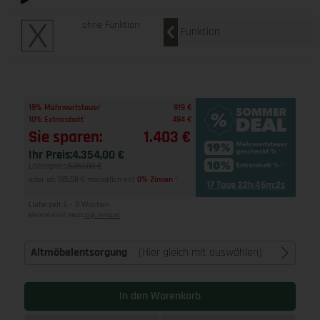
ohne Funktion
Funktion
1
19% Mehrwertsteuer
919 €
1
10% Extrarabatt
484 €
Sie sparen:
1.403 €
Ihr Preis:
4.354,00 €
Listenpreis:
5.757,00 €
oder ab 185,58 € monatlich mit
0% Zinsen
2
17 Tage 22h:46m:1s
Lieferzeit 6 - 8 Wochen
Alle Preise inkl. MwSt
zzgl. Versand
Altmöbelentsorgung
(Hier gleich mit auswählen)
In den Warenkorb