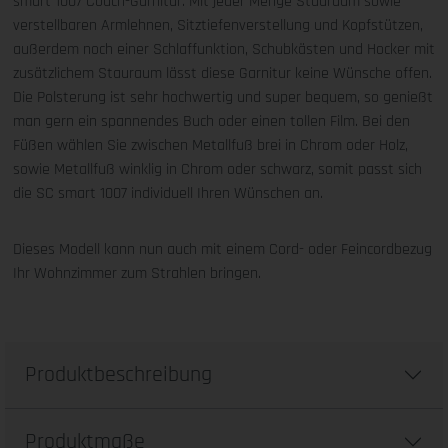
smart 1007 Couch-Garnitur. Mit jeder Menge Stauraum sowie
verstellbaren Armlehnen, Sitztiefenverstellung und Kopfstützen,
außerdem noch einer Schlaffunktion, Schubkästen und Hocker mit
zusätzlichem Stauraum lässt diese Garnitur keine Wünsche offen.
Die Polsterung ist sehr hochwertig und super bequem, so genießt
man gern ein spannendes Buch oder einen tollen Film. Bei den
Füßen wählen Sie zwischen Metallfuß brei in Chrom oder Holz,
sowie Metallfuß winklig in Chrom oder schwarz, somit passt sich
die SC smart 1007 individuell Ihren Wünschen an.
Dieses Modell kann nun auch mit einem Cord- oder Feincordbezug
Ihr Wohnzimmer zum Strahlen bringen.
Produktbeschreibung
Produktmaße