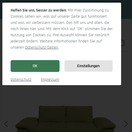
16 Tage 12h:39m:57s
Zum Hauptinhalt springen
Helfen Sie uns, besser zu werden:
Mit Ihrer Zustimmung zu
Cookies sehen wir, was auf unserer Seite gut funktioniert
und was wir verbessern müssen. Das hilf uns und allen, die
nach Ihnen hier sind. Mit dem Klick auf "OK" stimmen Sie der
Nutzung von Cookies zu. Ihre Auswahl können Sie natürlich
jederzeit ändern. Weitere Informationen finden Sie auf
Du hast 0 Pro
War
unseren
Datenschutz-Seiten
.
Sitz Concept smart 1007 2,5-Sitzer Sofa
OK
Einstellungen
Bildergalerie überspringen
Datenschutz
Impressum