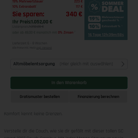
1
19% Mehrwertsteuer
223 €
1
10% Extrarabatt
117 €
Sie sparen:
340 €
Ihr Preis:
1.052,00 €
Listenpreis:
1.392,00 €
oder ab 48,00 € monatlich mit
0% Zinsen
2
16 Tage 12h:39m:57s
Lieferzeit 6 - 8 Wochen
Alle Preise inkl. MwSt
zzgl. Versand
Altmöbelentsorgung
(Hier gleich mit auswählen)
In den Warenkorb
Gratismuster bestellen
Finanzierung berechnen
Komfort kennt keine Grenzen.
Verstelle dir die Couch, wie sie dir gefällt mit dieser tollen SC