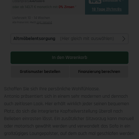
Listenpreis:
4.429,00 €
oder ab 143,71 € monatlich mit
0% Zinsen
2
18 Tage 2h:1m:8s
Lieferzeit 10 - 14 Wochen
Alle Preise inkl. MwSt
zzgl. Versand
Altmöbelentsorgung
(Hier gleich mit auswählen)
In den Warenkorb
Gratismuster bestellen
Finanzierung berechnen
Schaffen Sie sich Ihre persönliche Wohlfühloase.
Antonio präsentiert sich in einem sehr modernen und dennoch
auch zeitlosen Look. Hier erhält wirklich jeder seinen bequemen
Platz, da sich die integrierte Kopfteilverstellung überall nach
Belieben einrasten lässt. Ein zusätzlicher Sitzvorzug kann manuell
oder motorisch gewählt werden und verwandelt das Sofa in ein
großzügiges Loungepolster, auf dem auch mal geschlafen werden