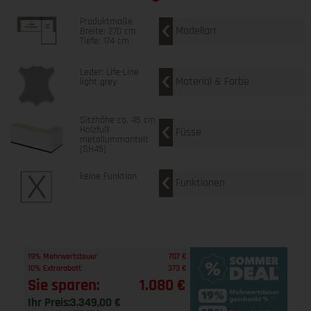
Produktmaße
Modellart
Breite: 270 cm
Tiefe: 174 cm
Leder: Life-Line
Material & Farbe
light grey
Sitzhöhe ca. 45 cm
Holzfuß
Füsse
metallummantelt
(SH45)
keine Funktion
Funktionen
1
19% Mehrwertsteuer
707 €
1
10% Extrarabatt
373 €
Sie sparen:
1.080 €
Ihr Preis:
3.349,00 €