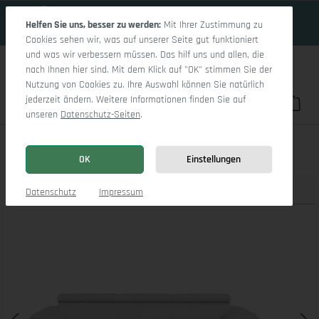
18 Tage 2h:1m:8s
Zum Hauptinhalt springen
Helfen Sie uns, besser zu werden:
Mit Ihrer Zustimmung zu
Cookies sehen wir, was auf unserer Seite gut funktioniert
und was wir verbessern müssen. Das hilf uns und allen, die
nach Ihnen hier sind. Mit dem Klick auf "OK" stimmen Sie der
Nutzung von Cookies zu. Ihre Auswahl können Sie natürlich
jederzeit ändern. Weitere Informationen finden Sie auf
Du hast 0 Pro
War
unseren
Datenschutz-Seiten
.
Antonio Ecksofa LO Medium R
OK
Einstellungen
Produktbilder
3D Modell
Datenschutz
Impressum
Bildergalerie überspringen