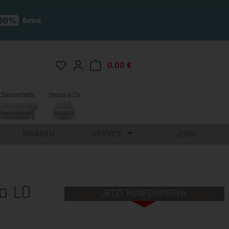
Du hast 0 Produkte auf dem Merkzettel
0,00 €
Warenkorb enthält 0 Position
Chesterfields
Sessel & Co
MARKEN
SERVICE
JOBS
a LO
JETZT KONFIGURIEREN