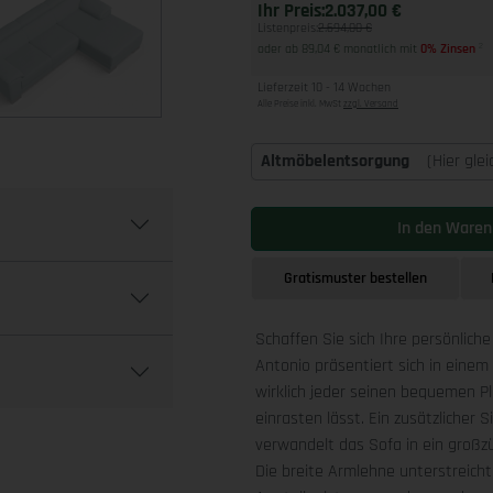
Ihr Preis:
2.037,00 €
Listenpreis:
2.694,00 €
oder ab 89,04 € monatlich mit
0% Zinsen
2
Lieferzeit 10 - 14 Wochen
Alle Preise inkl. MwSt
zzgl. Versand
Altmöbelentsorgung
(Hier gle
In den Waren
Gratismuster bestellen
Schaffen Sie sich Ihre persönlich
Antonio präsentiert sich in einem
wirklich jeder seinen bequemen Pla
einrasten lässt. Ein zusätzlicher
verwandelt das Sofa in ein großz
Die breite Armlehne unterstreicht