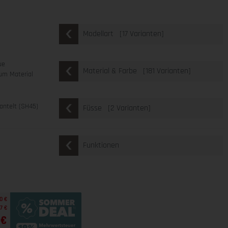
[17 Varianten]
Modellart
ue
[181 Varianten]
Material & Farbe
um Material
ntelt (SH45)
[2 Varianten]
Füsse
Funktionen
0 €
7 €
 €