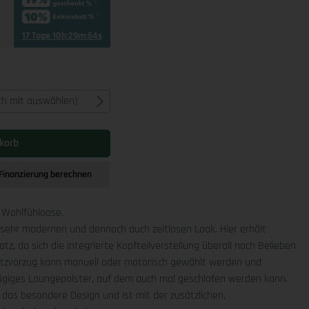
17 Tage 10h:29m:52s
ich mit auswählen)
korb
Finanzierung berechnen
e Wohlfühloase.
 sehr modernen und dennoch auch zeitlosen Look. Hier erhält
tz, da sich die integrierte Kopfteilverstellung überall nach Belieben
 Sitzvorzug kann manuell oder motorisch gewählt werden und
ügiges Loungepolster, auf dem auch mal geschlafen werden kann.
 das besondere Design und ist mit der zusätzlichen,