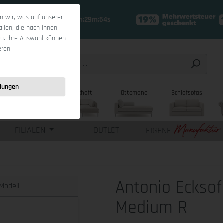
 wir, was auf unserer
17 Tage 10h:29m:52s
allen, die nach Ihnen
zu. Ihre Auswahl können
eren
llungen
sofas
Wohnlandschaft
Ottomane
Schlafsofas
FILIALEN
OUTLET
EIGENE
Antonio Ecksof
Modell
Medium R