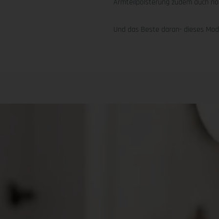
Armteilpolsterung zudem auch no
Und das Beste daran- dieses Modell