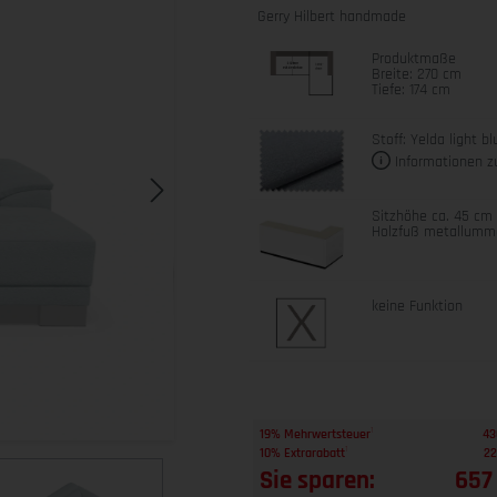
Gerry Hilbert handmade
Produktmaße
Breite: 270 cm
Tiefe: 174 cm
Stoff: Yelda light bl
Informationen z
Sitzhöhe ca. 45 cm
Holzfuß metallumma
keine Funktion
1
19% Mehrwertsteuer
43
1
10% Extrarabatt
22
Sie sparen:
657