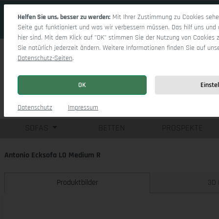
 Hauptinhalt springen
Zur Suche springen
Zur Hauptnavigation springen
Helfen Sie uns, besser zu werden:
Mit Ihrer Zustimmung zu Cookies sehen
Seite gut funktioniert und was wir verbessern müssen. Das hilf uns und 
hier sind. Mit dem Klick auf "OK" stimmen Sie der Nutzung von Cookies 
Sie natürlich jederzeit ändern. Weitere Informationen finden Sie auf uns
Datenschutz-Seiten
.
OK
Einste
Einzelsofas
Eck
Datenschutz
Impressum
SOFAS
BETTEN
PROSPEKTE
Antonio Ecksofa LO Medium R
Produktbilder
3D 
Bildergalerie überspringen