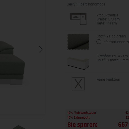
Gerry Hilbert handmade
Produktmaße
Breite: 270 cm
Tiefe: 174 cm
Stoff: Yelda green
Informationen z
Sitzhöhe ca. 45 cm
Holzfuß metallumma
keine Funktion
1
19% Mehrwertsteuer
43
1
10% Extrarabatt
22
Sie sparen:
657