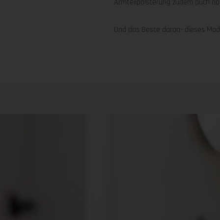
Armteilpolsterung zudem auch no
Und das Beste daran- dieses Modell