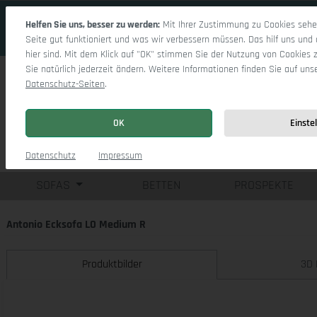
 Hauptinhalt springen
Zur Suche springen
Zur Hauptnavigation springen
Helfen Sie uns, besser zu werden:
Mit Ihrer Zustimmung zu Cookies sehen
Seite gut funktioniert und was wir verbessern müssen. Das hilf uns und 
hier sind. Mit dem Klick auf "OK" stimmen Sie der Nutzung von Cookies 
Sie natürlich jederzeit ändern. Weitere Informationen finden Sie auf uns
Datenschutz-Seiten
.
OK
Einste
Einzelsofas
Eck
Datenschutz
Impressum
SOFAS
BETTEN
PROSPEKTE
Antonio Ecksofa LO Medium R
Produktbilder
3D 
Bildergalerie überspringen