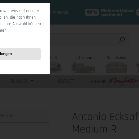
 wir, was auf unserer
18 Tage 0h:41m:44s
allen, die nach Ihnen
zu. Ihre Auswahl können
eren
llungen
sofas
Wohnlandschaft
Ottomane
Schlafsofas
FILIALEN
OUTLET
EIGENE
Antonio Ecksof
Modell
Medium R