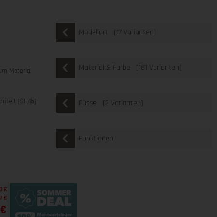
[17 Varianten]
Modellart
[181 Varianten]
Material & Farbe
um Material
ntelt (SH45)
[2 Varianten]
Füsse
Funktionen
0 €
7 €
 €