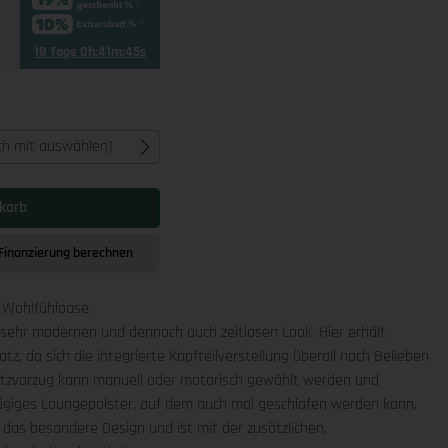
18 Tage 0h:41m:44s
ich mit auswählen)
korb
Finanzierung berechnen
e Wohlfühloase.
 sehr modernen und dennoch auch zeitlosen Look. Hier erhält
tz, da sich die integrierte Kopfteilverstellung überall nach Belieben
 Sitzvorzug kann manuell oder motorisch gewählt werden und
ügiges Loungepolster, auf dem auch mal geschlafen werden kann.
 das besondere Design und ist mit der zusätzlichen,