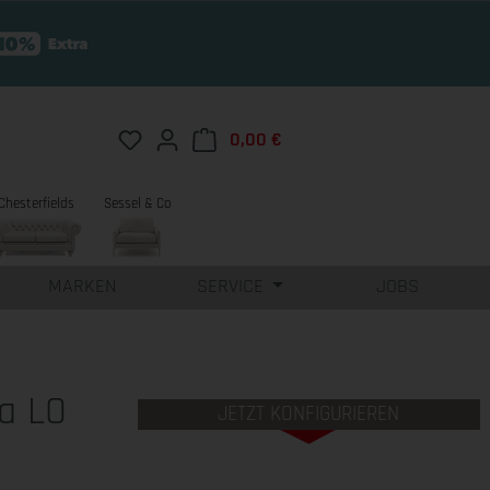
Du hast 0 Produkte auf dem Merkzettel
0,00 €
Warenkorb enthält 0 Position
Chesterfields
Sessel & Co
MARKEN
SERVICE
JOBS
a LO
JETZT KONFIGURIEREN