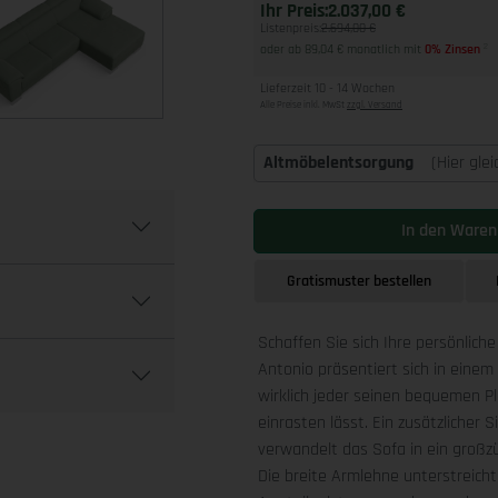
Ihr Preis:
2.037,00 €
Listenpreis:
2.694,00 €
oder ab 89,04 € monatlich mit
0% Zinsen
2
Lieferzeit 10 - 14 Wochen
Alle Preise inkl. MwSt
zzgl. Versand
Altmöbelentsorgung
(Hier gle
In den Waren
Gratismuster bestellen
Schaffen Sie sich Ihre persönlich
Antonio präsentiert sich in einem
wirklich jeder seinen bequemen Pla
einrasten lässt. Ein zusätzlicher
verwandelt das Sofa in ein großz
Die breite Armlehne unterstreicht