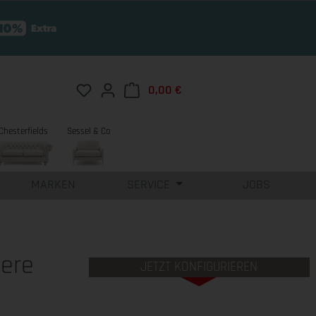
Du hast 0 Produkte auf dem Merkzettel
0,00 €
Warenkorb enthält 0 Position
Chesterfields
Sessel & Co
MARKEN
SERVICE
JOBS
ere
JETZT KONFIGURIEREN