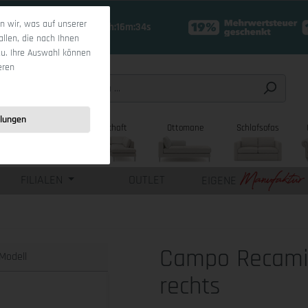
 wir, was auf unserer
17 Tage 17h:16m:33s
allen, die nach Ihnen
zu. Ihre Auswahl können
eren
llungen
sofas
Wohnlandschaft
Ottomane
Schlafsofas
FILIALEN
OUTLET
EIGENE
Campo Recami
Modell
rechts