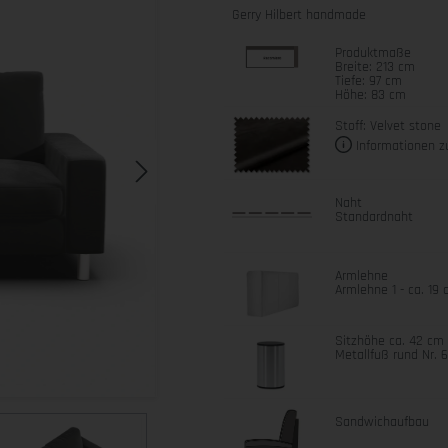
Gerry Hilbert handmade
Produktmaße
Breite: 213 cm
Tiefe: 97 cm
Höhe: 83 cm
Stoff: Velvet stone
Informationen z
Naht
Standardnaht
Armlehne
Armlehne 1 - ca. 19
Sitzhöhe ca. 42 cm
Metallfuß rund Nr. 
Sandwichaufbau