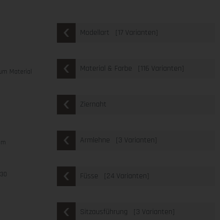
[17 Varianten]
Modellart
[116 Varianten]
Material & Farbe
um Material
Ziernaht
[3 Varianten]
Armlehne
 cm
630
[24 Varianten]
Füsse
[3 Varianten]
Sitzausführung