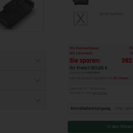
keine Funktion
1
19% Mehrwertsteuer
25
1
10% Extrarabatt
13
Sie sparen:
382
Ihr Preis:
1.183,00 €
Listenpreis:
1.565,00 €
oder ab 53,46 € monatlich mit
0% Zinsen
2
Lieferzeit 10 - 14 Wochen
Alle Preise inkl. MwSt
zzgl. Versand
Altmöbelentsorgung
(Hier gle
In den Waren