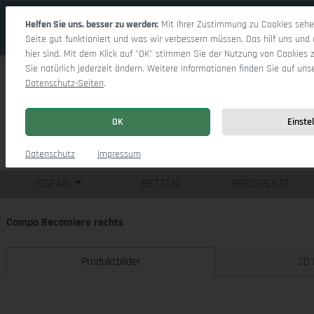
 Hauptinhalt springen
Zur Suche springen
Zur Hauptnavigation springen
Helfen Sie uns, besser zu werden:
Mit Ihrer Zustimmung zu Cookies sehen
Seite gut funktioniert und was wir verbessern müssen. Das hilf uns und 
hier sind. Mit dem Klick auf "OK" stimmen Sie der Nutzung von Cookies 
Sie natürlich jederzeit ändern. Weitere Informationen finden Sie auf uns
Datenschutz-Seiten
.
OK
Einste
Einzelsofas
Eck
Datenschutz
Impressum
SOFAS
BETTEN
PROSPEKTE
Campo Recamiere rechts
Produktbilder
3D 
Bildergalerie überspringen