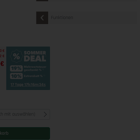
Funktionen
0 €
2 €
 €
17 Tage 17h:16m:33s
ich mit auswählen)
korb