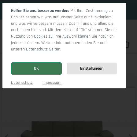
18 Tage 2h:4m:14s
Zum Hauptinhalt springen
Helfen Sie uns, besser zu werden:
Mit Ihrer Zustimmung zu
Cookies sehen wir, was auf unserer Seite gut funktioniert
und was wir verbessern müssen. Das hilf uns und allen, die
nach Ihnen hier sind. Mit dem Klick auf "OK" stimmen Sie der
Nutzung von Cookies zu. Ihre Auswahl können Sie natürlich
jederzeit ändern. Weitere Informationen finden Sie auf
Du hast 0 Pro
War
unseren
Datenschutz-Seiten
.
Casco Ecksofa LO Medium R
OK
Einstellungen
Produktbilder
3D Modell
Datenschutz
Impressum
Bildergalerie überspringen