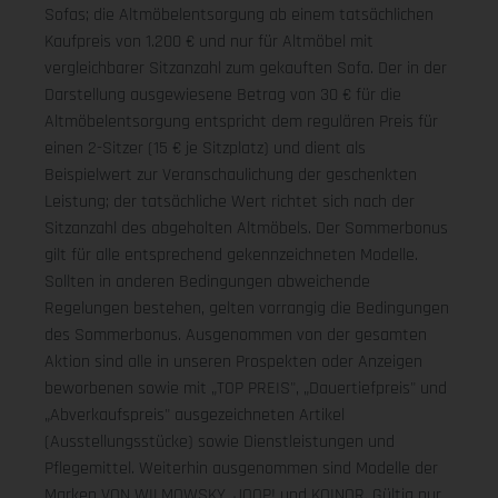
Sofas; die Altmöbelentsorgung ab einem tatsächlichen
Kaufpreis von 1.200 € und nur für Altmöbel mit
vergleichbarer Sitzanzahl zum gekauften Sofa. Der in der
Darstellung ausgewiesene Betrag von 30 € für die
Altmöbelentsorgung entspricht dem regulären Preis für
einen 2-Sitzer (15 € je Sitzplatz) und dient als
Beispielwert zur Veranschaulichung der geschenkten
Leistung; der tatsächliche Wert richtet sich nach der
Sitzanzahl des abgeholten Altmöbels. Der Sommerbonus
gilt für alle entsprechend gekennzeichneten Modelle.
Sollten in anderen Bedingungen abweichende
Regelungen bestehen, gelten vorrangig die Bedingungen
des Sommerbonus. Ausgenommen von der gesamten
Aktion sind alle in unseren Prospekten oder Anzeigen
beworbenen sowie mit „TOP PREIS", „Dauertiefpreis" und
„Abverkaufspreis" ausgezeichneten Artikel
(Ausstellungsstücke) sowie Dienstleistungen und
Pflegemittel. Weiterhin ausgenommen sind Modelle der
Marken VON WILMOWSKY, JOOP! und KOINOR. Gültig nur