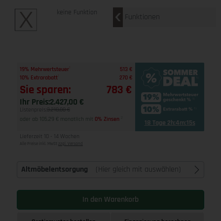
keine Funktion
Funktionen
1
19% Mehrwertsteuer
513 €
1
10% Extrarabatt
270 €
Sie sparen:
783 €
Ihr Preis:
2.427,00 €
Listenpreis:
3.210,00 €
oder ab 105,29 € monatlich mit
0% Zinsen
2
18 Tage 2h:4m:14s
Lieferzeit 10 - 14 Wochen
Alle Preise inkl. MwSt
zzgl. Versand
Altmöbelentsorgung
(Hier gleich mit auswählen)
In den Warenkorb