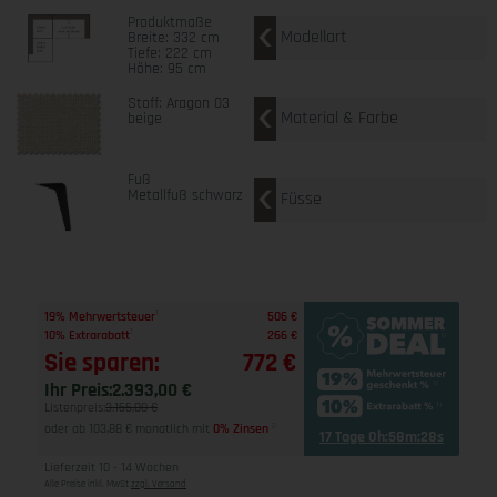
Produktmaße
Modellart
Breite: 332 cm
Tiefe: 222 cm
Höhe: 95 cm
Stoff: Aragon 03
Material & Farbe
beige
Fuß
Metallfuß schwarz
Füsse
1
19% Mehrwertsteuer
506 €
1
10% Extrarabatt
266 €
Sie sparen:
772 €
Ihr Preis:
2.393,00 €
Listenpreis:
3.165,00 €
oder ab 103,88 € monatlich mit
0% Zinsen
2
17 Tage 0h:58m:27s
Lieferzeit 10 - 14 Wochen
Alle Preise inkl. MwSt
zzgl. Versand