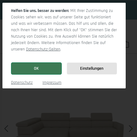
17 Tage 0h:58m:27s
Zum Hauptinhalt springen
Helfen Sie uns, besser zu werden:
Mit Ihrer Zustimmung zu
Cookies sehen wir, was auf unserer Seite gut funktioniert
und was wir verbessern müssen. Das hilf uns und allen, die
nach Ihnen hier sind. Mit dem Klick auf "OK" stimmen Sie der
Nutzung von Cookies zu. Ihre Auswahl können Sie natürlich
jederzeit ändern. Weitere Informationen finden Sie auf
Du hast 0 Pro
War
unseren
Datenschutz-Seiten
.
Marco Aho gr Medium L (mit Funktionen)
OK
Einstellungen
Bildergalerie überspringen
Datenschutz
Impressum