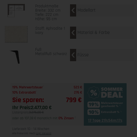
Produktmaße
Modellart
Breite: 332 cm
Tiefe: 222 cm
Höhe: 95 cm
Stoff: Aphrodite 1
Material & Farbe
ivory
Fuß
Metallfuß schwarz
Füsse
1
19% Mehrwertsteuer
523 €
1
10% Extrarabatt
276 €
Sie sparen:
799 €
Ihr Preis:
2.477,00 €
Listenpreis:
3.276,00 €
oder ab 107,38 € monatlich mit
0% Zinsen
2
17 Tage 21h:54m:16s
Lieferzeit 10 - 14 Wochen
Alle Preise inkl. MwSt
zzgl. Versand