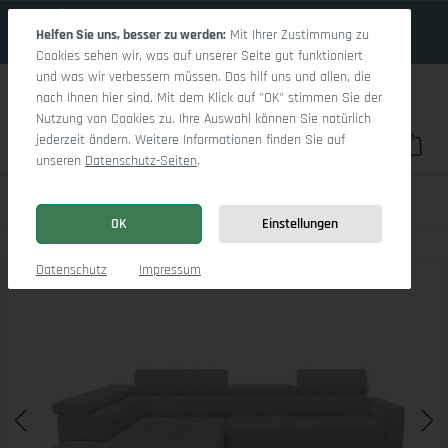
17 Tage 21h:54m:16s
Zum Hauptinhalt springen
Helfen Sie uns, besser zu werden:
Mit Ihrer Zustimmung zu
Cookies sehen wir, was auf unserer Seite gut funktioniert
und was wir verbessern müssen. Das hilf uns und allen, die
nach Ihnen hier sind. Mit dem Klick auf "OK" stimmen Sie der
Nutzung von Cookies zu. Ihre Auswahl können Sie natürlich
jederzeit ändern. Weitere Informationen finden Sie auf
Du hast 0 Pro
War
unseren
Datenschutz-Seiten
.
Marco Aho gr Medium L (mit Funktionen)
OK
Einstellungen
Bildergalerie überspringen
Datenschutz
Impressum