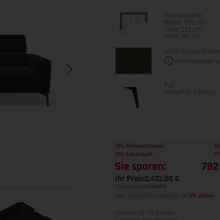
Produktmaße
Breite: 332 cm
Tiefe: 222 cm
Höhe: 95 cm
Stoff: Crown 11 oliv
Informationen z
Fuß
Metallfuß schwarz
1
19% Mehrwertsteuer
51
1
10% Extrarabatt
27
Sie sparen:
782
Ihr Preis:
2.422,00 €
Listenpreis:
3.204,00 €
oder ab 105,08 € monatlich mit
0% Zinsen
2
Lieferzeit 10 - 14 Wochen