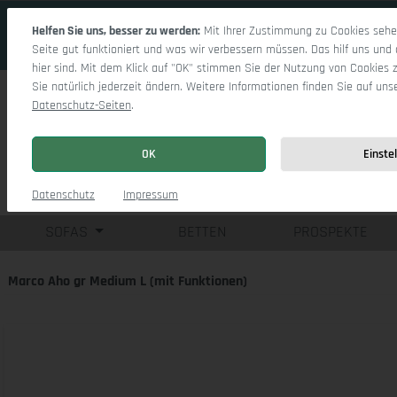
 Hauptinhalt springen
Zur Suche springen
Zur Hauptnavigation springen
Helfen Sie uns, besser zu werden:
Mit Ihrer Zustimmung zu Cookies sehen
Seite gut funktioniert und was wir verbessern müssen. Das hilf uns und 
hier sind. Mit dem Klick auf "OK" stimmen Sie der Nutzung von Cookies 
Sie natürlich jederzeit ändern. Weitere Informationen finden Sie auf uns
Datenschutz-Seiten
.
OK
Einste
Einzelsofas
Eck
Datenschutz
Impressum
SOFAS
BETTEN
PROSPEKTE
Marco Aho gr Medium L (mit Funktionen)
Bildergalerie überspringen