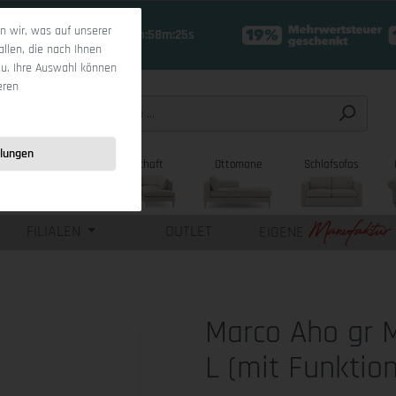
 wir, was auf unserer
18 Tage 2h:58m:24s
allen, die nach Ihnen
zu. Ihre Auswahl können
eren
llungen
sofas
Wohnlandschaft
Ottomane
Schlafsofas
FILIALEN
OUTLET
EIGENE
Marco Aho gr 
L (mit Funktio