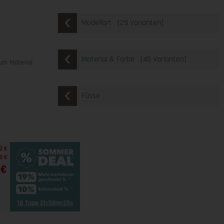
[29 Varianten]
Modellart
e
[45 Varianten]
Material & Farbe
um Material
Füsse
2 €
0 €
 €
18 Tage 2h:58m:24s