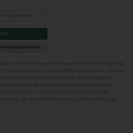
ich mit auswählen)
korb
Finanzierung berechnen
äußerst funktional: Dieses Modell begeistert mit einer integrierten
ment und bietet dadurch außergewöhnlichen Sitzkomfort. Die feine
che Linienführung betonen den modernen, wohnlich-eleganten
Flächen verleihen dem Möbelstück eine stilvolle Präsenz und
rtablen Begleiter im Alltag. Optional lässt sich zudem die
npassen – für noch mehr Entspannung. Zeitlos attraktiv und