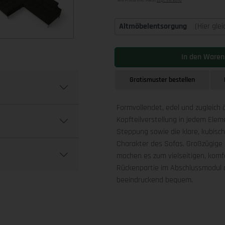
Alle Preise inkl. MwSt
zzgl. Versand
Altmöbelentsorgung
(Hier gle
In den Waren
Gratismuster bestellen
Formvollendet, edel und zugleich 
Kopfteilverstellung in jedem Ele
Steppung sowie die klare, kubis
Charakter des Sofas. Großzügige 
machen es zum vielseitigen, komfo
Rückenpartie im Abschlussmodul a
beeindruckend bequem.