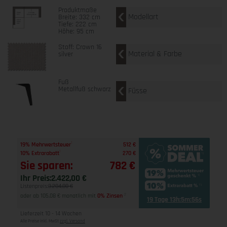
Produktmaße
Modellart
Breite: 332 cm
Tiefe: 222 cm
Höhe: 95 cm
Stoff: Crown 16
Material & Farbe
silver
Fuß
Metallfuß schwarz
Füsse
1
19% Mehrwertsteuer
512 €
1
10% Extrarabatt
270 €
Sie sparen:
782 €
Ihr Preis:
2.422,00 €
Listenpreis:
3.204,00 €
oder ab 105,08 € monatlich mit
0% Zinsen
2
19 Tage 13h:5m:55s
Lieferzeit 10 - 14 Wochen
Alle Preise inkl. MwSt
zzgl. Versand