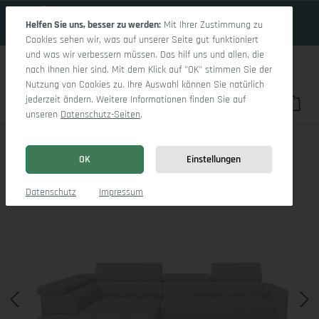
19 Tage 13h:5m:55s
Zum Hauptinhalt springen
Helfen Sie uns, besser zu werden:
Mit Ihrer Zustimmung zu
Cookies sehen wir, was auf unserer Seite gut funktioniert
und was wir verbessern müssen. Das hilf uns und allen, die
nach Ihnen hier sind. Mit dem Klick auf "OK" stimmen Sie der
Nutzung von Cookies zu. Ihre Auswahl können Sie natürlich
jederzeit ändern. Weitere Informationen finden Sie auf
Du hast 0 Pro
War
unseren
Datenschutz-Seiten
.
Marco Aho gr Medium L (mit Funktionen)
OK
Einstellungen
Bildergalerie überspringen
Datenschutz
Impressum