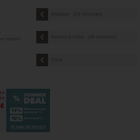
[29 Varianten]
Modellart
v
[45 Varianten]
Material & Farbe
um Material
Füsse
6 €
6 €
 €
16 Tage 13h:18m:26s