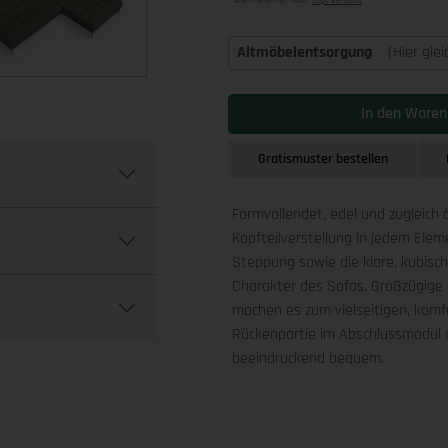
Alle Preise inkl. MwSt
zzgl. Versand
Altmöbelentsorgung
(Hier gle
In den Waren
Gratismuster bestellen
Formvollendet, edel und zugleich 
Kopfteilverstellung in jedem Ele
Steppung sowie die klare, kubis
Charakter des Sofas. Großzügige 
machen es zum vielseitigen, komfo
Rückenpartie im Abschlussmodul a
beeindruckend bequem.