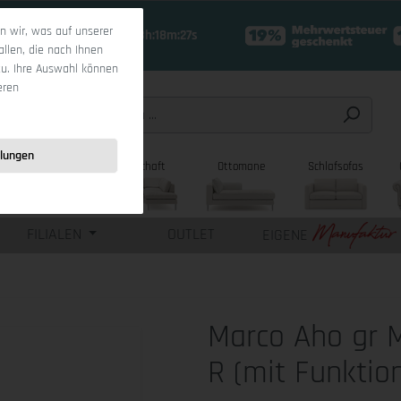
 wir, was auf unserer
16 Tage 13h:18m:26s
allen, die nach Ihnen
zu. Ihre Auswahl können
eren
llungen
sofas
Wohnlandschaft
Ottomane
Schlafsofas
FILIALEN
OUTLET
EIGENE
Marco Aho gr 
R (mit Funktio