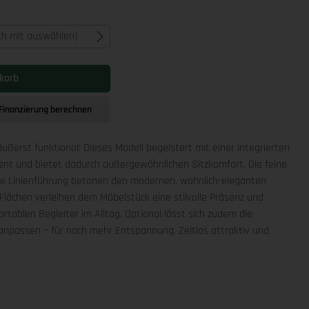
ich mit auswählen)
korb
Finanzierung berechnen
äußerst funktional: Dieses Modell begeistert mit einer integrierten
ment und bietet dadurch außergewöhnlichen Sitzkomfort. Die feine
che Linienführung betonen den modernen, wohnlich-eleganten
Flächen verleihen dem Möbelstück eine stilvolle Präsenz und
rtablen Begleiter im Alltag. Optional lässt sich zudem die
npassen – für noch mehr Entspannung. Zeitlos attraktiv und