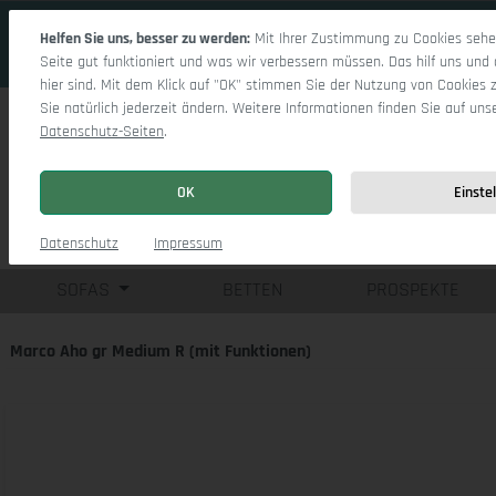
 Hauptinhalt springen
Zur Suche springen
Zur Hauptnavigation springen
Helfen Sie uns, besser zu werden:
Mit Ihrer Zustimmung zu Cookies sehen
Seite gut funktioniert und was wir verbessern müssen. Das hilf uns und 
hier sind. Mit dem Klick auf "OK" stimmen Sie der Nutzung von Cookies 
Sie natürlich jederzeit ändern. Weitere Informationen finden Sie auf uns
Datenschutz-Seiten
.
OK
Einste
Einzelsofas
Eck
Datenschutz
Impressum
SOFAS
BETTEN
PROSPEKTE
Marco Aho gr Medium R (mit Funktionen)
Bildergalerie überspringen