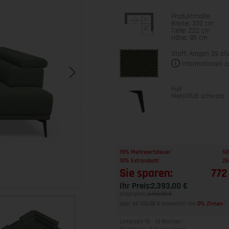
Produktmaße
Breite: 332 cm
Tiefe: 222 cm
Höhe: 95 cm
Stoff: Aragon 39 oli
Informationen z
Fuß
Metallfuß schwarz
1
19% Mehrwertsteuer
50
1
10% Extrarabatt
26
Sie sparen:
772
Ihr Preis:
2.393,00 €
Listenpreis:
3.165,00 €
oder ab 103,88 € monatlich mit
0% Zinsen
2
Lieferzeit 10 - 14 Wochen