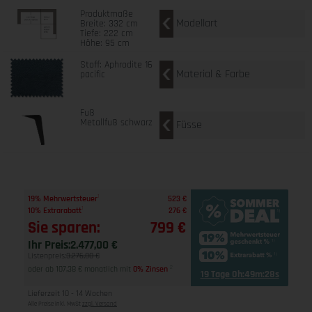
Produktmaße
Modellart
Breite: 332 cm
Tiefe: 222 cm
Höhe: 95 cm
Stoff: Aphrodite 16
Material & Farbe
pacific
Fuß
Metallfuß schwarz
Füsse
1
19% Mehrwertsteuer
523 €
1
10% Extrarabatt
276 €
Sie sparen:
799 €
Ihr Preis:
2.477,00 €
Listenpreis:
3.276,00 €
oder ab 107,38 € monatlich mit
0% Zinsen
2
19 Tage 0h:49m:27s
Lieferzeit 10 - 14 Wochen
Alle Preise inkl. MwSt
zzgl. Versand