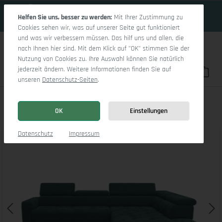
19 Tage 0h:49m:27s
Zum Hauptinhalt springen
Helfen Sie uns, besser zu werden:
Mit Ihrer Zustimmung zu
Cookies sehen wir, was auf unserer Seite gut funktioniert
und was wir verbessern müssen. Das hilf uns und allen, die
nach Ihnen hier sind. Mit dem Klick auf "OK" stimmen Sie der
Nutzung von Cookies zu. Ihre Auswahl können Sie natürlich
jederzeit ändern. Weitere Informationen finden Sie auf
Du hast 0 Pro
War
unseren
Datenschutz-Seiten
.
Marco Aho gr Medium R (mit Funktionen)
OK
Einstellungen
Bildergalerie überspringen
Datenschutz
Impressum