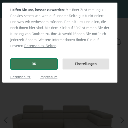
19 Tage 7h:55m:43s
Zum Hauptinhalt springen
Helfen Sie uns, besser zu werden:
Mit Ihrer Zustimmung zu
Cookies sehen wir, was auf unserer Seite gut funktioniert
und was wir verbessern müssen. Das hilf uns und allen, die
nach Ihnen hier sind. Mit dem Klick auf "OK" stimmen Sie der
Nutzung von Cookies zu. Ihre Auswahl können Sie natürlich
jederzeit ändern. Weitere Informationen finden Sie auf
Du hast 0 Pro
War
unseren
Datenschutz-Seiten
.
Marco Aho gr Medium R
OK
Einstellungen
Bildergalerie überspringen
Datenschutz
Impressum