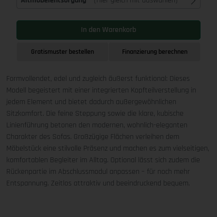
Altmöbelentsorgung
(Hier gleich mit auswählen)
In den Warenkorb
Gratismuster bestellen
Finanzierung berechnen
Formvollendet, edel und zugleich äußerst funktional: Dieses
Modell begeistert mit einer integrierten Kopfteilverstellung in
jedem Element und bietet dadurch außergewöhnlichen
Sitzkomfort. Die feine Steppung sowie die klare, kubische
Linienführung betonen den modernen, wohnlich-eleganten
Charakter des Sofas. Großzügige Flächen verleihen dem
Möbelstück eine stilvolle Präsenz und machen es zum vielseitigen,
komfortablen Begleiter im Alltag. Optional lässt sich zudem die
Rückenpartie im Abschlussmodul anpassen – für noch mehr
Entspannung. Zeitlos attraktiv und beeindruckend bequem.