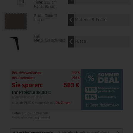
Tiefe: 222 cm
Höhe: 95 cm
Stoff: Curio 11
Material & Farbe
taupe
Fuß
Metallfuß schwarz
Füsse
1
19% Mehrwertsteuer
382 €
1
10% Extrarabatt
201 €
Sie sparen:
583 €
Ihr Preis:
1.808,00 €
Listenpreis:
2.391,00 €
oder ab 79,50 € monatlich mit
0% Zinsen
2
19 Tage 7h:55m:43s
Lieferzeit 10 - 14 Wochen
Alle Preise inkl. MwSt
zzgl. Versand