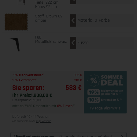
Tiefe: 222 cm
Höhe: 95 cm
Stoff: Crown 09
Material & Farbe
amber
Fuß
Metallfuß schwarz
Füsse
1
19% Mehrwertsteuer
382 €
1
10% Extrarabatt
201 €
Sie sparen:
583 €
Ihr Preis:
1.808,00 €
Listenpreis:
2.391,00 €
oder ab 79,50 € monatlich mit
0% Zinsen
2
19 Tage 9h:1m:40s
Lieferzeit 10 - 14 Wochen
Alle Preise inkl. MwSt
zzgl. Versand