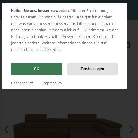
19 Tage 9h:1m:40s
Zum Hauptinhalt springen
Helfen Sie uns, besser zu werden:
Mit Ihrer Zustimmung zu
Cookies sehen wir, was auf unserer Seite gut funktioniert
und was wir verbessern müssen. Das hilf uns und allen, die
nach Ihnen hier sind. Mit dem Klick auf "OK" stimmen Sie der
Nutzung von Cookies zu. Ihre Auswahl können Sie natürlich
jederzeit ändern. Weitere Informationen finden Sie auf
Du hast 0 Pro
War
unseren
Datenschutz-Seiten
.
Marco Aho gr Medium R
OK
Einstellungen
Bildergalerie überspringen
Datenschutz
Impressum