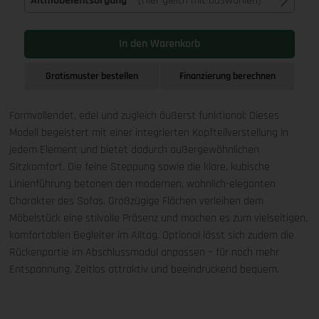
Altmöbelentsorgung
(Hier gleich mit auswählen)
In den Warenkorb
Gratismuster bestellen
Finanzierung berechnen
Formvollendet, edel und zugleich äußerst funktional: Dieses
Modell begeistert mit einer integrierten Kopfteilverstellung in
jedem Element und bietet dadurch außergewöhnlichen
Sitzkomfort. Die feine Steppung sowie die klare, kubische
Linienführung betonen den modernen, wohnlich-eleganten
Charakter des Sofas. Großzügige Flächen verleihen dem
Möbelstück eine stilvolle Präsenz und machen es zum vielseitigen,
komfortablen Begleiter im Alltag. Optional lässt sich zudem die
Rückenpartie im Abschlussmodul anpassen – für noch mehr
Entspannung. Zeitlos attraktiv und beeindruckend bequem.