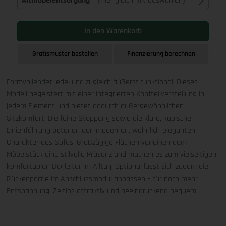
Altmöbelentsorgung
(Hier gleich mit auswählen)
In den Warenkorb
Gratismuster bestellen
Finanzierung berechnen
Formvollendet, edel und zugleich äußerst funktional: Dieses
Modell begeistert mit einer integrierten Kopfteilverstellung in
jedem Element und bietet dadurch außergewöhnlichen
Sitzkomfort. Die feine Steppung sowie die klare, kubische
Linienführung betonen den modernen, wohnlich-eleganten
Charakter des Sofas. Großzügige Flächen verleihen dem
Möbelstück eine stilvolle Präsenz und machen es zum vielseitigen,
komfortablen Begleiter im Alltag. Optional lässt sich zudem die
Rückenpartie im Abschlussmodul anpassen – für noch mehr
Entspannung. Zeitlos attraktiv und beeindruckend bequem.