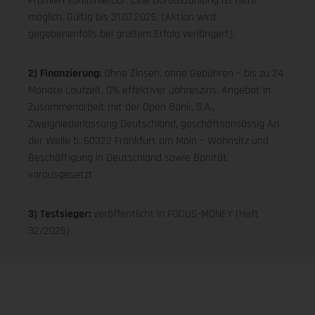
Prämien kombinierbar. Eine Barauszahlung ist nicht
möglich. Gültig bis 31.07.2026. (Aktion wird
gegebenenfalls bei großem Erfolg verlängert).
2) Finanzierung:
Ohne Zinsen, ohne Gebühren – bis zu 24
Monate Laufzeit, 0% effektiver Jahreszins. Angebot in
Zusammenarbeit mit der Open Bank, S.A.,
Zweigniederlassung Deutschland, geschäftsansässig An
der Welle 5, 60322 Frankfurt am Main – Wohnsitz und
Beschäftigung in Deutschland sowie Bonität
vorausgesetzt
3) Testsieger:
veröffentlicht in FOCUS-MONEY (Heft
32/2025)