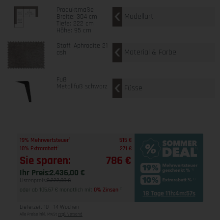
Produktmaße
Modellart
Breite: 304 cm
Tiefe: 222 cm
Höhe: 95 cm
Stoff: Aphrodite 21
Material & Farbe
ash
Fuß
Metallfuß schwarz
Füsse
1
19% Mehrwertsteuer
515 €
1
10% Extrarabatt
271 €
Sie sparen:
786 €
Ihr Preis:
2.436,00 €
Listenpreis:
3.222,00 €
oder ab 105,67 € monatlich mit
0% Zinsen
2
18 Tage 11h:4m:56s
Lieferzeit 10 - 14 Wochen
Alle Preise inkl. MwSt
zzgl. Versand