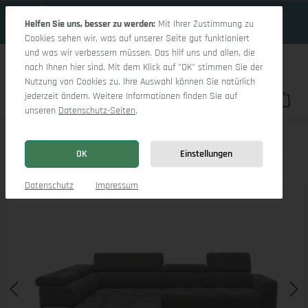
18 Tage 11h:4m:56s
Zum Hauptinhalt springen
Helfen Sie uns, besser zu werden:
Mit Ihrer Zustimmung zu
Cookies sehen wir, was auf unserer Seite gut funktioniert
und was wir verbessern müssen. Das hilf uns und allen, die
nach Ihnen hier sind. Mit dem Klick auf "OK" stimmen Sie der
Nutzung von Cookies zu. Ihre Auswahl können Sie natürlich
jederzeit ändern. Weitere Informationen finden Sie auf
Du hast 0 Pro
War
unseren
Datenschutz-Seiten
.
Marco Aho gr Small L (mit Funktionen)
OK
Einstellungen
Bildergalerie überspringen
Datenschutz
Impressum