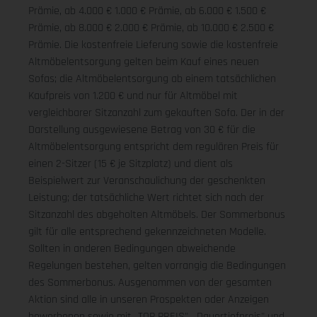
Prämie, ab 4.000 € 1.000 € Prämie, ab 6.000 € 1.500 €
Prämie, ab 8.000 € 2.000 € Prämie, ab 10.000 € 2.500 €
Prämie. Die kostenfreie Lieferung sowie die kostenfreie
Altmöbelentsorgung gelten beim Kauf eines neuen
Sofas; die Altmöbelentsorgung ab einem tatsächlichen
Kaufpreis von 1.200 € und nur für Altmöbel mit
vergleichbarer Sitzanzahl zum gekauften Sofa. Der in der
Darstellung ausgewiesene Betrag von 30 € für die
Altmöbelentsorgung entspricht dem regulären Preis für
einen 2-Sitzer (15 € je Sitzplatz) und dient als
Beispielwert zur Veranschaulichung der geschenkten
Leistung; der tatsächliche Wert richtet sich nach der
Sitzanzahl des abgeholten Altmöbels. Der Sommerbonus
gilt für alle entsprechend gekennzeichneten Modelle.
Sollten in anderen Bedingungen abweichende
Regelungen bestehen, gelten vorrangig die Bedingungen
des Sommerbonus. Ausgenommen von der gesamten
Aktion sind alle in unseren Prospekten oder Anzeigen
beworbenen sowie mit „TOP PREIS", „Dauertiefpreis" und