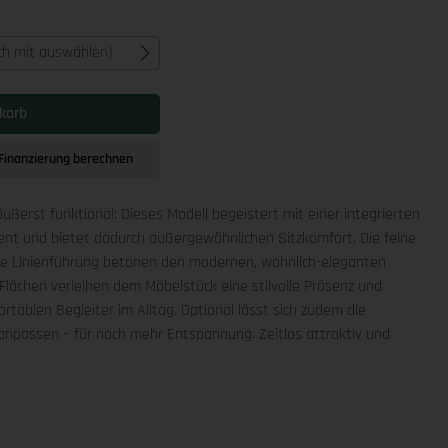
ich mit auswählen)
korb
Finanzierung berechnen
äußerst funktional: Dieses Modell begeistert mit einer integrierten
ment und bietet dadurch außergewöhnlichen Sitzkomfort. Die feine
che Linienführung betonen den modernen, wohnlich-eleganten
Flächen verleihen dem Möbelstück eine stilvolle Präsenz und
rtablen Begleiter im Alltag. Optional lässt sich zudem die
npassen – für noch mehr Entspannung. Zeitlos attraktiv und