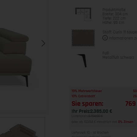
Produktmaße
Breite: 304 cm
Tiefe: 222 cm
Höhe: 95 cm
Stoff: Curio 11 taup
Informationen z
Fuß
Metallfuß schwarz
1
19% Mehrwertsteuer
50
1
10% Extrarabatt
26
Sie sparen:
769
Ihr Preis:
2.385,00 €
Listenpreis:
3.154,00 €
oder ab 103,54 € monatlich mit
0% Zinsen
2
Lieferzeit 10 - 14 Wochen