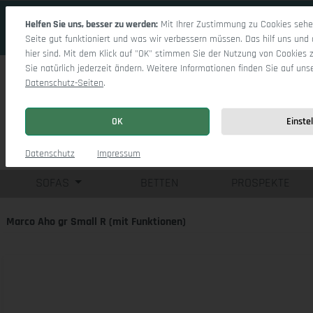
 Hauptinhalt springen
Zur Suche springen
Zur Hauptnavigation springen
Helfen Sie uns, besser zu werden:
Mit Ihrer Zustimmung zu Cookies sehen
Seite gut funktioniert und was wir verbessern müssen. Das hilf uns und 
hier sind. Mit dem Klick auf "OK" stimmen Sie der Nutzung von Cookies 
Sie natürlich jederzeit ändern. Weitere Informationen finden Sie auf uns
Datenschutz-Seiten
.
OK
Einste
Einzelsofas
Eck
Datenschutz
Impressum
SOFAS
BETTEN
PROSPEKTE
Marco Aho gr Small R (mit Funktionen)
Bildergalerie überspringen