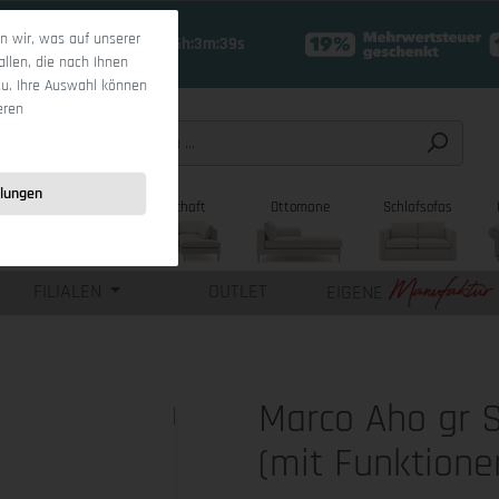
 wir, was auf unserer
19 Tage 16h:3m:38s
allen, die nach Ihnen
zu. Ihre Auswahl können
eren
llungen
sofas
Wohnlandschaft
Ottomane
Schlafsofas
FILIALEN
OUTLET
EIGENE
Marco Aho gr 
(mit Funktione