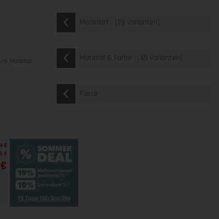
[29 Varianten]
Modellart
e
[45 Varianten]
Material & Farbe
um Material
Füsse
4 €
5 €
 €
19 Tage 16h:3m:38s