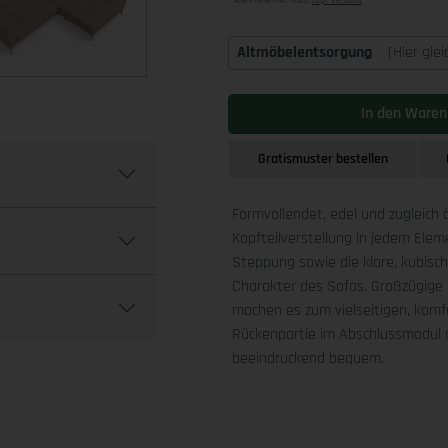
Alle Preise inkl. MwSt
zzgl. Versand
Altmöbelentsorgung
(Hier gle
In den Waren
Gratismuster bestellen
Formvollendet, edel und zugleich 
Kopfteilverstellung in jedem Ele
Steppung sowie die klare, kubis
Charakter des Sofas. Großzügige 
machen es zum vielseitigen, komfo
Rückenpartie im Abschlussmodul a
beeindruckend bequem.