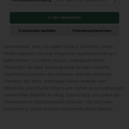
Altmöbelentsorgung
(Hier gleich mit auswählen)
In den Warenkorb
Gratismuster bestellen
Finanzierung berechnen
Formvollendet, edel und zugleich äußerst funktional: Dieses
Modell begeistert mit einer integrierten Kopfteilverstellung in
jedem Element und bietet dadurch außergewöhnlichen
Sitzkomfort. Die feine Steppung sowie die klare, kubische
Linienführung betonen den modernen, wohnlich-eleganten
Charakter des Sofas. Großzügige Flächen verleihen dem
Möbelstück eine stilvolle Präsenz und machen es zum vielseitigen,
komfortablen Begleiter im Alltag. Optional lässt sich zudem die
Rückenpartie im Abschlussmodul anpassen – für noch mehr
Entspannung. Zeitlos attraktiv und beeindruckend bequem.