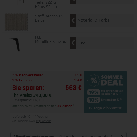
Tiefe: 222 cm
Höhe: 95 cm
Stoff: Aragon 03
Material & Farbe
beige
Fuß
Metallfuß schwarz
Füsse
1
19% Mehrwertsteuer
369 €
1
10% Extrarabatt
194 €
Sie sparen:
563 €
Ihr Preis:
1.743,00 €
Listenpreis:
2.306,00 €
oder ab 76,79 € monatlich mit
0% Zinsen
2
18 Tage 21h:28m:0s
Lieferzeit 10 - 14 Wochen
Alle Preise inkl. MwSt
zzgl. Versand