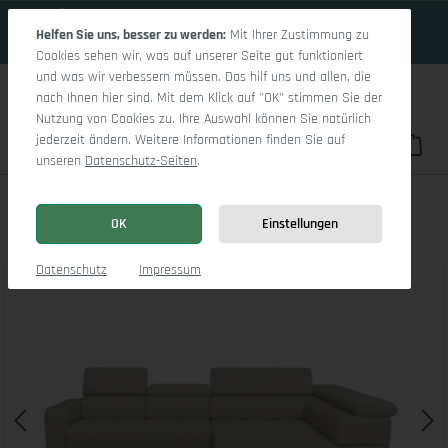
18 Tage 21h:28m:0s
Zum Hauptinhalt springen
Helfen Sie uns, besser zu werden:
Mit Ihrer Zustimmung zu
Cookies sehen wir, was auf unserer Seite gut funktioniert
und was wir verbessern müssen. Das hilf uns und allen, die
nach Ihnen hier sind. Mit dem Klick auf "OK" stimmen Sie der
Nutzung von Cookies zu. Ihre Auswahl können Sie natürlich
jederzeit ändern. Weitere Informationen finden Sie auf
Du hast 0 Pro
War
unseren
Datenschutz-Seiten
.
Marco Aho gr Small R
OK
Einstellungen
Bildergalerie überspringen
Datenschutz
Impressum