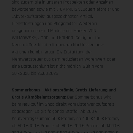
sind zudem alle in unseren Prospekten oder Anzeigen
beworbenen sowie mit „TOP PREIS", „Dauertiefpreis" und
„Abverkaufspreis" ausgezeichneten Artikel,
Dienstleistungen und Pflegemittel. Weiterhin
ausgenommen sind Modelle der Marken VON
WILMOWSKY, JOOP! und KOINOR. Gültig nur für
Neuaufträge. Nicht mit anderen Nachlässen oder
Aktionen kombinierbar. Die Erstattung der
Mehrwertsteuer aus dem reduzierten Warenwert oder
eine Barauszahlung ist nicht möglich.
Gültig vom
30.7.2026 bis 25.08.2026
Sommerbonus – Aktionsprämie, Gratis-Lieferung und
Gratis Altmöbelentsorgung
: Der Sommerbonus wird
beim Neukauf im Shop direkt vom Listenverkaufspreis
abgezogen. Es gilt folgende Staffel: Ab 200 €
Kaufvertragssumme 50 € Prämie, ab 400 € 100 € Prämie,
ab 600 € 150 € Prämie, ab 800 € 200 € Prämie, ab 1.000 €
250 € Prämie, ab 2.000 € 500 € Prämie, ab 3.000 € 750 €