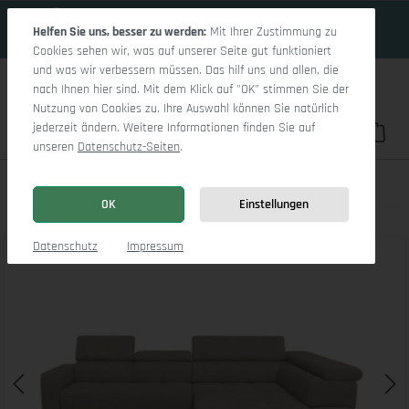
17 Tage 11h:27m:11s
Zum Hauptinhalt springen
Helfen Sie uns, besser zu werden:
Mit Ihrer Zustimmung zu
Cookies sehen wir, was auf unserer Seite gut funktioniert
und was wir verbessern müssen. Das hilf uns und allen, die
nach Ihnen hier sind. Mit dem Klick auf "OK" stimmen Sie der
Nutzung von Cookies zu. Ihre Auswahl können Sie natürlich
jederzeit ändern. Weitere Informationen finden Sie auf
Du hast 0 Pro
War
unseren
Datenschutz-Seiten
.
Marco Aho gr Small R
OK
Einstellungen
Bildergalerie überspringen
Datenschutz
Impressum