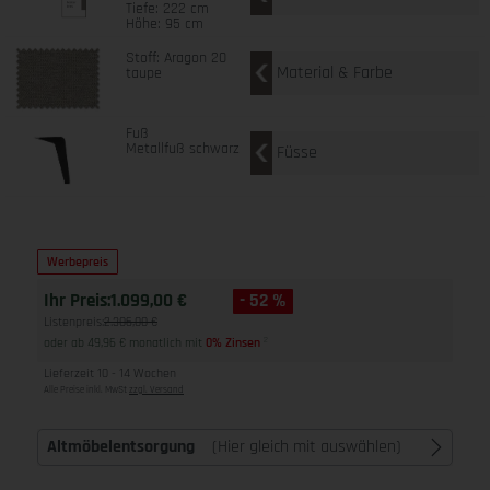
Tiefe: 222 cm
Höhe: 95 cm
Stoff: Aragon 20
Material & Farbe
taupe
Fuß
Metallfuß schwarz
Füsse
Werbepreis
Ihr Preis:
1.099,00 €
- 52 %
Listenpreis:
2.306,00 €
oder ab 49,96 € monatlich mit
0% Zinsen
2
Lieferzeit 10 - 14 Wochen
Alle Preise inkl. MwSt
zzgl. Versand
Altmöbelentsorgung
(Hier gleich mit auswählen)