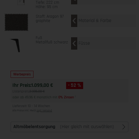
Tiefe: 222 cm
Höhe: 95 cm
Stoff: Aragon 97
Material & Farbe
graphite
Fuß
Metallfuß schwarz
Füsse
Werbepreis
Ihr Preis:
1.099,00 €
- 52 %
Listenpreis:
2.306,00 €
oder ab 49,96 € monatlich mit
0% Zinsen
2
Lieferzeit 10 - 14 Wochen
Alle Preise inkl. MwSt
zzgl. Versand
Altmöbelentsorgung
(Hier gleich mit auswählen)