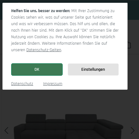
18 Tage 2h:56m:13s
Zum Hauptinhalt springen
Helfen Sie uns, besser zu werden:
Mit Ihrer Zustimmung zu
Cookies sehen wir, was auf unserer Seite gut funktioniert
und was wir verbessern müssen. Das hilf uns und allen, die
nach Ihnen hier sind. Mit dem Klick auf "OK" stimmen Sie der
Nutzung von Cookies zu. Ihre Auswahl können Sie natürlich
jederzeit ändern. Weitere Informationen finden Sie auf
Du hast 0 Pro
War
unseren
Datenschutz-Seiten
.
Marco Aho gr Small R
OK
Einstellungen
Bildergalerie überspringen
Datenschutz
Impressum