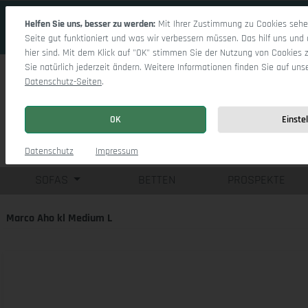
 Hauptinhalt springen
Zur Suche springen
Zur Hauptnavigation springen
Helfen Sie uns, besser zu werden:
Mit Ihrer Zustimmung zu Cookies sehen
Seite gut funktioniert und was wir verbessern müssen. Das hilf uns und 
hier sind. Mit dem Klick auf "OK" stimmen Sie der Nutzung von Cookies 
Sie natürlich jederzeit ändern. Weitere Informationen finden Sie auf uns
Datenschutz-Seiten
.
OK
Einste
Einzelsofas
Eck
Datenschutz
Impressum
SOFAS
BETTEN
PROSPEKTE
Marco Aho kl Medium L
Bildergalerie überspringen