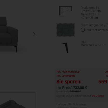
Produktmaße
Breite: 292 cm
Tiefe: 222 cm
Höhe: 95 cm
Stoff: Aragon 90 gr
Informationen z
Fuß
Metallfuß schwarz
1
19% Mehrwertsteuer
36
1
10% Extrarabatt
19
Sie sparen:
559
Ihr Preis:
1.732,00 €
Listenpreis:
2.291,00 €
oder ab 76,33 € monatlich mit
0% Zinsen
2
Lieferzeit 10 - 14 Wochen