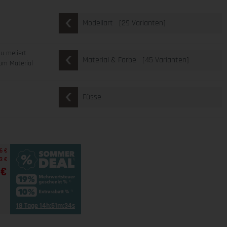
[29 Varianten]
Modellart
au meliert
[45 Varianten]
Material & Farbe
um Material
Füsse
6 €
3 €
 €
18 Tage 14h:51m:33s