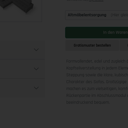
Alle Preise inkl. MwSt
zzgl. Versand
Altmöbelentsorgung
(Hier gle
In den Waren
Gratismuster bestellen
Formvollendet, edel und zugleich 
Kopfteilverstellung in jedem Ele
Steppung sowie die klare, kubis
Charakter des Sofas. Großzügige 
machen es zum vielseitigen, komfo
Rückenpartie im Abschlussmodul a
beeindruckend bequem.