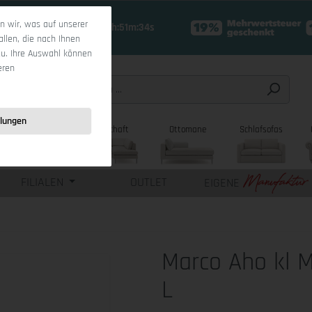
 wir, was auf unserer
18 Tage 14h:51m:33s
allen, die nach Ihnen
zu. Ihre Auswahl können
eren
llungen
sofas
Wohnlandschaft
Ottomane
Schlafsofas
FILIALEN
OUTLET
EIGENE
Marco Aho kl 
L