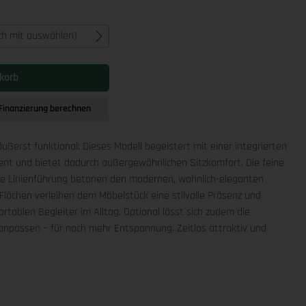
ich mit auswählen)
korb
Finanzierung berechnen
äußerst funktional: Dieses Modell begeistert mit einer integrierten
ment und bietet dadurch außergewöhnlichen Sitzkomfort. Die feine
che Linienführung betonen den modernen, wohnlich-eleganten
Flächen verleihen dem Möbelstück eine stilvolle Präsenz und
rtablen Begleiter im Alltag. Optional lässt sich zudem die
npassen – für noch mehr Entspannung. Zeitlos attraktiv und