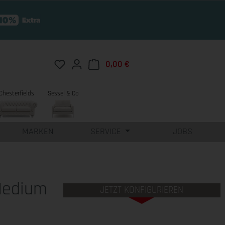
Du hast 0 Produkte auf dem Merkzettel
0,00 €
Warenkorb enthält 0 Position
Chesterfields
Sessel & Co
MARKEN
SERVICE
JOBS
Medium
JETZT KONFIGURIEREN