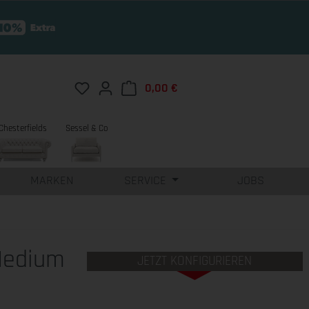
Du hast 0 Produkte auf dem Merkzettel
0,00 €
Warenkorb enthält 0 Position
Chesterfields
Sessel & Co
MARKEN
SERVICE
JOBS
Medium
JETZT KONFIGURIEREN