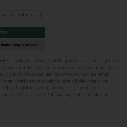
ich mit auswählen)
korb
Finanzierung berechnen
äußerst funktional: Dieses Modell begeistert mit einer integrierten
ment und bietet dadurch außergewöhnlichen Sitzkomfort. Die feine
che Linienführung betonen den modernen, wohnlich-eleganten
Flächen verleihen dem Möbelstück eine stilvolle Präsenz und
rtablen Begleiter im Alltag. Optional lässt sich zudem die
npassen – für noch mehr Entspannung. Zeitlos attraktiv und