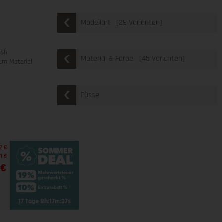
[29 Varianten]
Modellart
ash
[45 Varianten]
Material & Farbe
um Material
Füsse
2 €
1 €
 €
17 Tage 8h:17m:35s