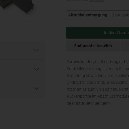
Alle Preise inkl. MwSt
zzgl. Versand
Altmöbelentsorgung
(Hier gle
In den Waren
Gratismuster bestellen
Formvollendet, edel und zugleich 
Kopfteilverstellung in jedem Ele
Steppung sowie die klare, kubis
Charakter des Sofas. Großzügige 
machen es zum vielseitigen, komfo
Rückenpartie im Abschlussmodul a
beeindruckend bequem.