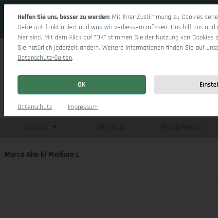
 Hauptinhalt springen
Zur Suche springen
Zur Hauptnavigation springen
Helfen Sie uns, besser zu werden:
Mit Ihrer Zustimmung zu Cookies sehen
Seite gut funktioniert und was wir verbessern müssen. Das hilf uns und 
hier sind. Mit dem Klick auf "OK" stimmen Sie der Nutzung von Cookies 
Sie natürlich jederzeit ändern. Weitere Informationen finden Sie auf uns
Datenschutz-Seiten
.
OK
Einste
Einzelsofas
Eck
Datenschutz
Impressum
SOFAS
BETTEN
PROSPEKTE
Marco Aho kl Medium L
Bildergalerie überspringen