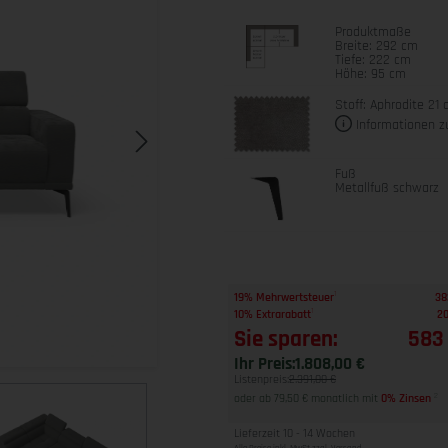
Produktmaße
Breite: 292 cm
Tiefe: 222 cm
Höhe: 95 cm
Stoff: Aphrodite 21 
Informationen z
Fuß
Metallfuß schwarz
1
19% Mehrwertsteuer
38
1
10% Extrarabatt
20
Sie sparen:
583
Ihr Preis:
1.808,00 €
Listenpreis:
2.391,00 €
oder ab 79,50 € monatlich mit
0% Zinsen
2
Lieferzeit 10 - 14 Wochen