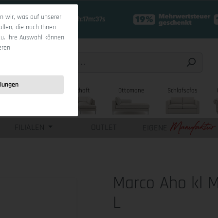
 wir, was auf unserer
17 Tage 8h:17m:35s
allen, die nach Ihnen
zu. Ihre Auswahl können
eren
llungen
sofas
Wohnlandschaft
Ottomane
Schlafsofas
FILIALEN
OUTLET
EIGENE
Marco Aho kl 
L