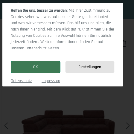
17 Tage 8h:51m:25s
Zum Hauptinhalt springen
Helfen Sie uns, besser zu werden:
Mit Ihrer Zustimmung zu
Cookies sehen wir, was auf unserer Seite gut funktioniert
und was wir verbessern müssen. Das hilf uns und allen, die
nach Ihnen hier sind. Mit dem Klick auf "OK" stimmen Sie der
Nutzung von Cookies zu. Ihre Auswahl können Sie natürlich
jederzeit ändern. Weitere Informationen finden Sie auf
Du hast 0 Pro
War
unseren
Datenschutz-Seiten
.
Marco Aho kl Medium L
OK
Einstellungen
Bildergalerie überspringen
Datenschutz
Impressum