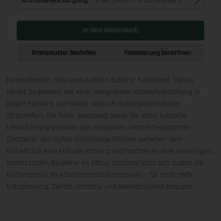
Altmöbelentsorgung
(Hier gleich mit auswählen)
In den Warenkorb
Gratismuster bestellen
Finanzierung berechnen
Formvollendet, edel und zugleich äußerst funktional: Dieses
Modell begeistert mit einer integrierten Kopfteilverstellung in
jedem Element und bietet dadurch außergewöhnlichen
Sitzkomfort. Die feine Steppung sowie die klare, kubische
Linienführung betonen den modernen, wohnlich-eleganten
Charakter des Sofas. Großzügige Flächen verleihen dem
Möbelstück eine stilvolle Präsenz und machen es zum vielseitigen,
komfortablen Begleiter im Alltag. Optional lässt sich zudem die
Rückenpartie im Abschlussmodul anpassen – für noch mehr
Entspannung. Zeitlos attraktiv und beeindruckend bequem.