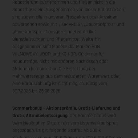
Rabattierung ausgenommen und fließen nicht in die
Rabattbasis ein. Ausgenommen von dieser Rabattaktion
sind zudem alle in unseren Prospekten oder Anzeigen
beworbenen sowie mit „TOP PREIS", „Dauertiefpreis" und
„Abverkaufspreis" ausgezeichneten Artikel,
Dienstleistungen und Pflegemittel. Weiterhin
ausgenommen sind Modelle der Marken VON
WILMOWSKY, JOOP! und KOINOR. Gültig nur für
Neuaufträge. Nicht mit anderen Nachlässen oder
Aktionen kombinierbar. Die Erstattung der
Mehrwertsteuer aus dem reduzierten Warenwert oder
eine Barauszahlung ist nicht möglich.
Gültig vom
30.7.2026 bis 25.08.2026
Sommerbonus – Aktionsprämie, Gratis-Lieferung und
Gratis Altmöbelentsorgung
: Der Sommerbonus wird
beim Neukauf im Shop direkt vom Listenverkaufspreis
abgezogen. Es gilt folgende Staffel: Ab 200 €
Kaufvertragssumme 50 € Prämie, ab 400 € 100 € Prämie,