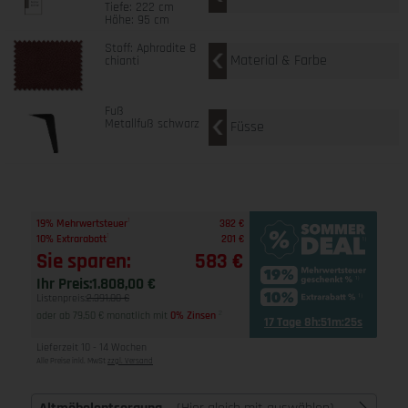
Tiefe: 222 cm
Höhe: 95 cm
Stoff: Aphrodite 8
Material & Farbe
chianti
Fuß
Metallfuß schwarz
Füsse
1
19% Mehrwertsteuer
382 €
1
10% Extrarabatt
201 €
Sie sparen:
583 €
Ihr Preis:
1.808,00 €
Listenpreis:
2.391,00 €
oder ab 79,50 € monatlich mit
0% Zinsen
2
17 Tage 8h:51m:25s
Lieferzeit 10 - 14 Wochen
Alle Preise inkl. MwSt
zzgl. Versand