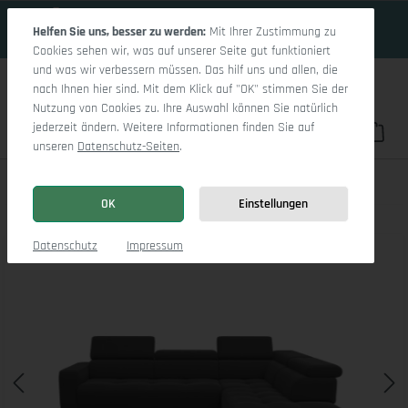
19 Tage 0h:9m:45s
Zum Hauptinhalt springen
Helfen Sie uns, besser zu werden:
Mit Ihrer Zustimmung zu
Cookies sehen wir, was auf unserer Seite gut funktioniert
und was wir verbessern müssen. Das hilf uns und allen, die
nach Ihnen hier sind. Mit dem Klick auf "OK" stimmen Sie der
Nutzung von Cookies zu. Ihre Auswahl können Sie natürlich
jederzeit ändern. Weitere Informationen finden Sie auf
Du hast 0 Pro
War
unseren
Datenschutz-Seiten
.
Marco Aho kl Medium R
OK
Einstellungen
Bildergalerie überspringen
Datenschutz
Impressum