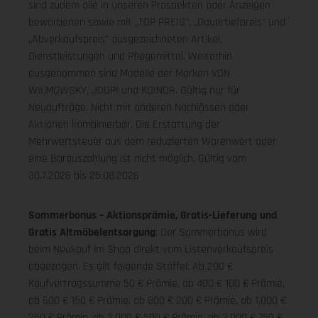
sind zudem alle in unseren Prospekten oder Anzeigen
beworbenen sowie mit „TOP PREIS", „Dauertiefpreis" und
„Abverkaufspreis" ausgezeichneten Artikel,
Dienstleistungen und Pflegemittel. Weiterhin
ausgenommen sind Modelle der Marken VON
WILMOWSKY, JOOP! und KOINOR. Gültig nur für
Neuaufträge. Nicht mit anderen Nachlässen oder
Aktionen kombinierbar. Die Erstattung der
Mehrwertsteuer aus dem reduzierten Warenwert oder
eine Barauszahlung ist nicht möglich.
Gültig vom
30.7.2026 bis 25.08.2026
Sommerbonus – Aktionsprämie, Gratis-Lieferung und
Gratis Altmöbelentsorgung
: Der Sommerbonus wird
beim Neukauf im Shop direkt vom Listenverkaufspreis
abgezogen. Es gilt folgende Staffel: Ab 200 €
Kaufvertragssumme 50 € Prämie, ab 400 € 100 € Prämie,
ab 600 € 150 € Prämie, ab 800 € 200 € Prämie, ab 1.000 €
250 € Prämie, ab 2.000 € 500 € Prämie, ab 3.000 € 750 €