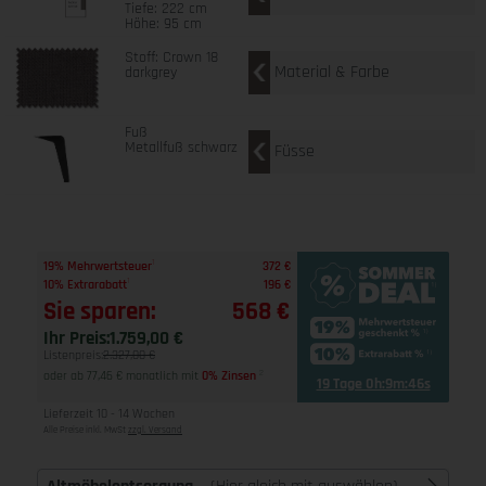
Tiefe: 222 cm
Höhe: 95 cm
Stoff: Crown 18
Material & Farbe
darkgrey
Fuß
Metallfuß schwarz
Füsse
1
19% Mehrwertsteuer
372 €
1
10% Extrarabatt
196 €
Sie sparen:
568 €
Ihr Preis:
1.759,00 €
Listenpreis:
2.327,00 €
oder ab 77,46 € monatlich mit
0% Zinsen
2
19 Tage 0h:9m:45s
Lieferzeit 10 - 14 Wochen
Alle Preise inkl. MwSt
zzgl. Versand