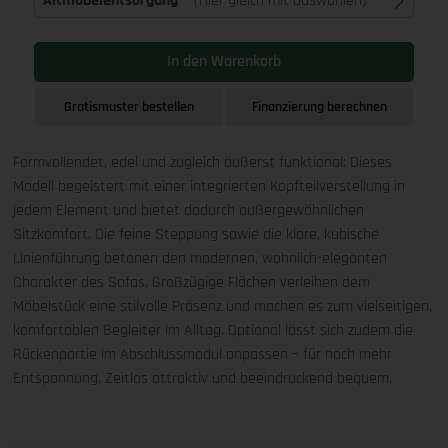
Altmöbelentsorgung
(Hier gleich mit auswählen)
In den Warenkorb
Gratismuster bestellen
Finanzierung berechnen
Formvollendet, edel und zugleich äußerst funktional: Dieses
Modell begeistert mit einer integrierten Kopfteilverstellung in
jedem Element und bietet dadurch außergewöhnlichen
Sitzkomfort. Die feine Steppung sowie die klare, kubische
Linienführung betonen den modernen, wohnlich-eleganten
Charakter des Sofas. Großzügige Flächen verleihen dem
Möbelstück eine stilvolle Präsenz und machen es zum vielseitigen,
komfortablen Begleiter im Alltag. Optional lässt sich zudem die
Rückenpartie im Abschlussmodul anpassen – für noch mehr
Entspannung. Zeitlos attraktiv und beeindruckend bequem.