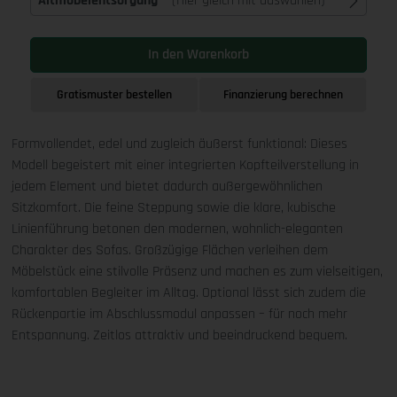
Altmöbelentsorgung
(Hier gleich mit auswählen)
In den Warenkorb
Gratismuster bestellen
Finanzierung berechnen
Formvollendet, edel und zugleich äußerst funktional: Dieses
Modell begeistert mit einer integrierten Kopfteilverstellung in
jedem Element und bietet dadurch außergewöhnlichen
Sitzkomfort. Die feine Steppung sowie die klare, kubische
Linienführung betonen den modernen, wohnlich-eleganten
Charakter des Sofas. Großzügige Flächen verleihen dem
Möbelstück eine stilvolle Präsenz und machen es zum vielseitigen,
komfortablen Begleiter im Alltag. Optional lässt sich zudem die
Rückenpartie im Abschlussmodul anpassen – für noch mehr
Entspannung. Zeitlos attraktiv und beeindruckend bequem.