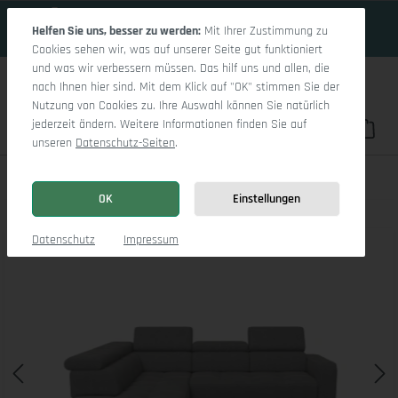
19 Tage 18h:35m:3s
Zum Hauptinhalt springen
Helfen Sie uns, besser zu werden:
Mit Ihrer Zustimmung zu
Cookies sehen wir, was auf unserer Seite gut funktioniert
und was wir verbessern müssen. Das hilf uns und allen, die
nach Ihnen hier sind. Mit dem Klick auf "OK" stimmen Sie der
Nutzung von Cookies zu. Ihre Auswahl können Sie natürlich
jederzeit ändern. Weitere Informationen finden Sie auf
Du hast 0 Pro
War
unseren
Datenschutz-Seiten
.
Marco Aho kl Small L
OK
Einstellungen
Bildergalerie überspringen
Datenschutz
Impressum