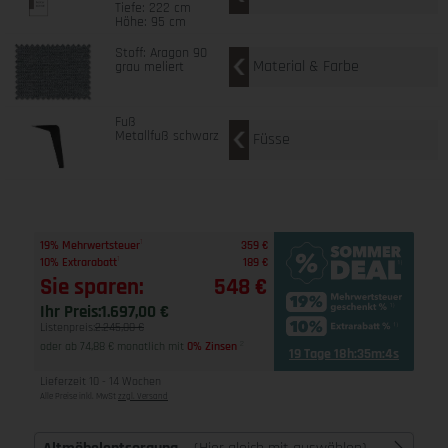
Tiefe: 222 cm
Höhe: 95 cm
Stoff: Aragon 90
Material & Farbe
grau meliert
Fuß
Metallfuß schwarz
Füsse
1
19% Mehrwertsteuer
359 €
1
10% Extrarabatt
189 €
Sie sparen:
548 €
Ihr Preis:
1.697,00 €
Listenpreis:
2.245,00 €
oder ab 74,88 € monatlich mit
0% Zinsen
2
19 Tage 18h:35m:3s
Lieferzeit 10 - 14 Wochen
Alle Preise inkl. MwSt
zzgl. Versand