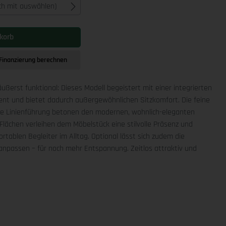
ich mit auswählen)
korb
Finanzierung berechnen
äußerst funktional: Dieses Modell begeistert mit einer integrierten
ment und bietet dadurch außergewöhnlichen Sitzkomfort. Die feine
che Linienführung betonen den modernen, wohnlich-eleganten
Flächen verleihen dem Möbelstück eine stilvolle Präsenz und
rtablen Begleiter im Alltag. Optional lässt sich zudem die
npassen – für noch mehr Entspannung. Zeitlos attraktiv und