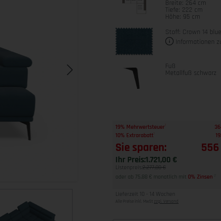
Breite: 264 cm
Tiefe: 222 cm
Höhe: 95 cm
Stoff: Crown 14 blu
Informationen z
Fuß
Metallfuß schwarz
1
19% Mehrwertsteuer
36
1
10% Extrarabatt
19
Sie sparen:
556
Ihr Preis:
1.721,00 €
Listenpreis:
2.277,00 €
oder ab 75,88 € monatlich mit
0% Zinsen
2
Lieferzeit 10 - 14 Wochen
Alle Preise inkl. MwSt
zzgl. Versand