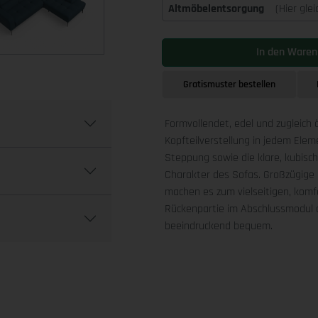
Altmöbelentsorgung
(Hier gle
In den Waren
Gratismuster bestellen
Formvollendet, edel und zugleich 
Kopfteilverstellung in jedem Ele
Steppung sowie die klare, kubis
Charakter des Sofas. Großzügige 
machen es zum vielseitigen, komfo
Rückenpartie im Abschlussmodul a
beeindruckend bequem.