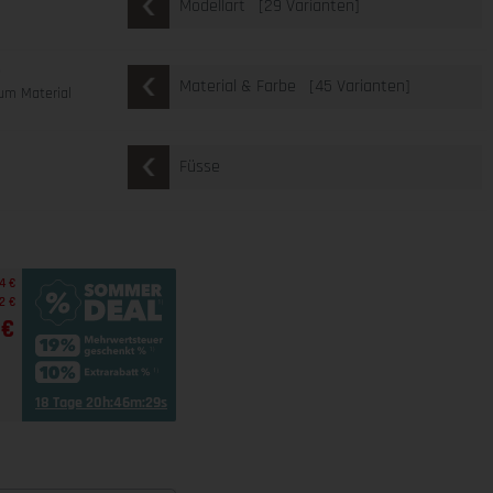
[29 Varianten]
Modellart
e
[45 Varianten]
Material & Farbe
um Material
Füsse
4 €
2 €
 €
18 Tage 20h:46m:27s