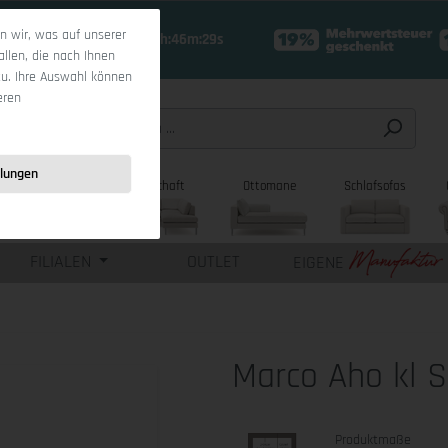
 wir, was auf unserer
18 Tage 20h:46m:27s
allen, die nach Ihnen
zu. Ihre Auswahl können
eren
llungen
sofas
Wohnlandschaft
Ottomane
Schlafsofas
FILIALEN
OUTLET
EIGENE
Marco Aho kl S
Produktmaße