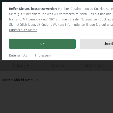
 Hauptinhalt springen
Zur Suche springen
Zur Hauptnavigation springen
Helfen Sie uns, besser zu werden:
Mit Ihrer Zustimmung zu Cookies sehen
Seite gut funktioniert und was wir verbessern müssen. Das hilf uns und 
hier sind. Mit dem Klick auf "OK" stimmen Sie der Nutzung von Cookies 
Sie natürlich jederzeit ändern. Weitere Informationen finden Sie auf uns
Datenschutz-Seiten
.
OK
Einste
Einzelsofas
Eck
Datenschutz
Impressum
SOFAS
BETTEN
PROSPEKTE
Marco Aho kl Small R
Bildergalerie überspringen