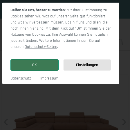
18 Tage 19h:51m:23s
Zum Hauptinhalt springen
Helfen Sie uns, besser zu werden:
Mit Ihrer Zustimmung zu
Cookies sehen wir, was auf unserer Seite gut funktioniert
und was wir verbessern müssen. Das hilf uns und allen, die
nach Ihnen hier sind. Mit dem Klick auf "OK" stimmen Sie der
Nutzung von Cookies zu. Ihre Auswahl können Sie natürlich
jederzeit ändern. Weitere Informationen finden Sie auf
Du hast 0 Pro
War
unseren
Datenschutz-Seiten
.
Marco LO Aho gr Medium L (mit Funktionen)
OK
Einstellungen
Bildergalerie überspringen
Datenschutz
Impressum