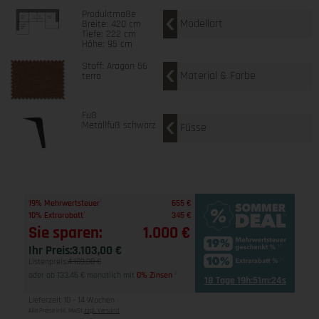
Produktmaße
Modellart
Breite: 420 cm
Tiefe: 222 cm
Höhe: 95 cm
Stoff: Aragon 56
Material & Farbe
terra
Fuß
Metallfuß schwarz
Füsse
1
19% Mehrwertsteuer
655 €
1
10% Extrarabatt
345 €
Sie sparen:
1.000 €
Ihr Preis:
3.103,00 €
Listenpreis:
4.103,00 €
oder ab 133,46 € monatlich mit
0% Zinsen
2
18 Tage 19h:51m:23s
Lieferzeit 10 - 14 Wochen
Alle Preise inkl. MwSt
zzgl. Versand