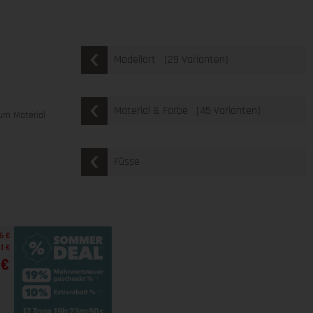
[29 Varianten]
Modellart
[45 Varianten]
Material & Farbe
um Material
Füsse
6 €
1 €
 €
17 Tage 19h:23m:49s