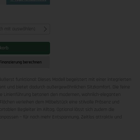
ich mit auswählen)
korb
Finanzierung berechnen
äußerst funktional: Dieses Modell begeistert mit einer integrierten
ment und bietet dadurch außergewöhnlichen Sitzkomfort. Die feine
che Linienführung betonen den modernen, wohnlich-eleganten
Flächen verleihen dem Möbelstück eine stilvolle Präsenz und
rtablen Begleiter im Alltag. Optional lässt sich zudem die
npassen – für noch mehr Entspannung. Zeitlos attraktiv und