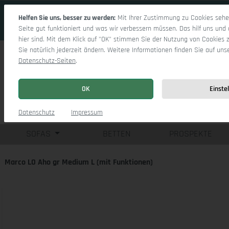
 Hauptinhalt springen
Zur Suche springen
Zur Hauptnavigation springen
Helfen Sie uns, besser zu werden:
Mit Ihrer Zustimmung zu Cookies sehen
Seite gut funktioniert und was wir verbessern müssen. Das hilf uns und 
hier sind. Mit dem Klick auf "OK" stimmen Sie der Nutzung von Cookies 
Sie natürlich jederzeit ändern. Weitere Informationen finden Sie auf uns
Datenschutz-Seiten
.
OK
Einste
Einzelsofas
Eck
Datenschutz
Impressum
SOFAS
BETTEN
PROSPEKTE
Marco LO Aho gr Medium L (mit Funktionen)
Bildergalerie überspringen