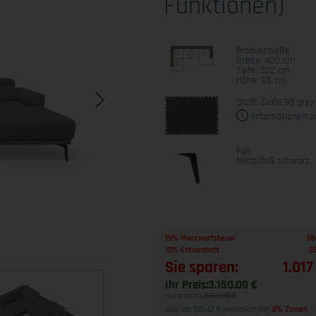
Funktionen)
Produktmaße
Breite: 420 cm
Tiefe: 222 cm
Höhe: 95 cm
Stoff: Curio 93 grey
Informationen z
Fuß
Metallfuß schwarz
1
19% Mehrwertsteuer
66
1
10% Extrarabatt
35
Sie sparen:
1.017
Ihr Preis:
3.150,00 €
Listenpreis:
4.167,00 €
oder ab 135,42 € monatlich mit
0% Zinsen
2