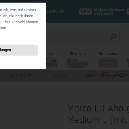
 wir, was auf unserer
17 Tage 19h:23m:49s
allen, die nach Ihnen
zu. Ihre Auswahl können
eren
llungen
sofas
Wohnlandschaft
Ottomane
Schlafsofas
FILIALEN
OUTLET
EIGENE
Marco LO Aho 
Medium L (mit