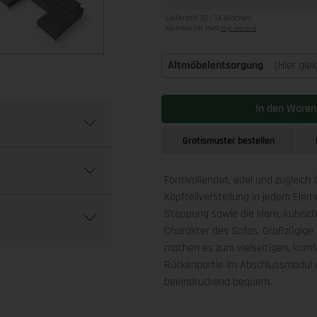
Lieferzeit 10 - 14 Wochen
Alle Preise inkl. MwSt
zzgl. Versand
Altmöbelentsorgung
(Hier gle
In den Waren
Gratismuster bestellen
Formvollendet, edel und zugleich 
Kopfteilverstellung in jedem Ele
Steppung sowie die klare, kubis
Charakter des Sofas. Großzügige 
machen es zum vielseitigen, komfo
Rückenpartie im Abschlussmodul a
beeindruckend bequem.