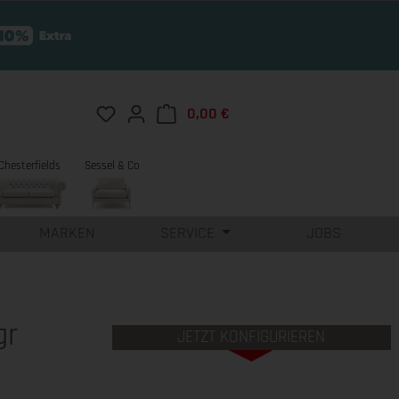
Du hast 0 Produkte auf dem Merkzettel
0,00 €
Warenkorb enthält 0 Position
Chesterfields
Sessel & Co
MARKEN
SERVICE
JOBS
gr
JETZT KONFIGURIEREN