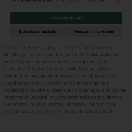
Altmöbelentsorgung
(Hier gleich mit auswählen)
In den Warenkorb
Gratismuster bestellen
Finanzierung berechnen
Formvollendet, edel und zugleich äußerst funktional: Dieses
Modell begeistert mit einer integrierten Kopfteilverstellung in
jedem Element und bietet dadurch außergewöhnlichen
Sitzkomfort. Die feine Steppung sowie die klare, kubische
Linienführung betonen den modernen, wohnlich-eleganten
Charakter des Sofas. Großzügige Flächen verleihen dem
Möbelstück eine stilvolle Präsenz und machen es zum vielseitigen,
komfortablen Begleiter im Alltag. Optional lässt sich zudem die
Rückenpartie im Abschlussmodul anpassen – für noch mehr
Entspannung. Zeitlos attraktiv und beeindruckend bequem.