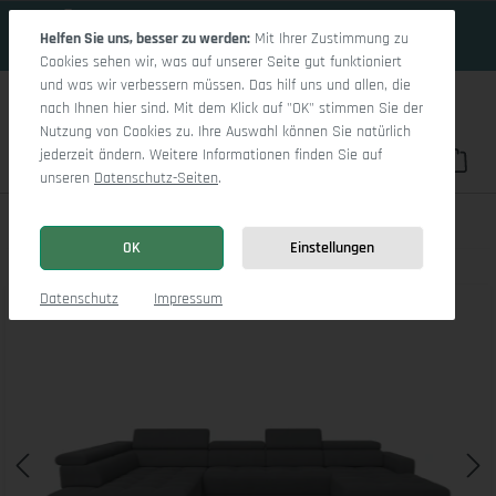
18 Tage 14h:23m:21s
Zum Hauptinhalt springen
Helfen Sie uns, besser zu werden:
Mit Ihrer Zustimmung zu
Cookies sehen wir, was auf unserer Seite gut funktioniert
und was wir verbessern müssen. Das hilf uns und allen, die
nach Ihnen hier sind. Mit dem Klick auf "OK" stimmen Sie der
Nutzung von Cookies zu. Ihre Auswahl können Sie natürlich
jederzeit ändern. Weitere Informationen finden Sie auf
Du hast 0 Pro
War
unseren
Datenschutz-Seiten
.
Marco LO Aho gr Medium L
OK
Einstellungen
Bildergalerie überspringen
Datenschutz
Impressum