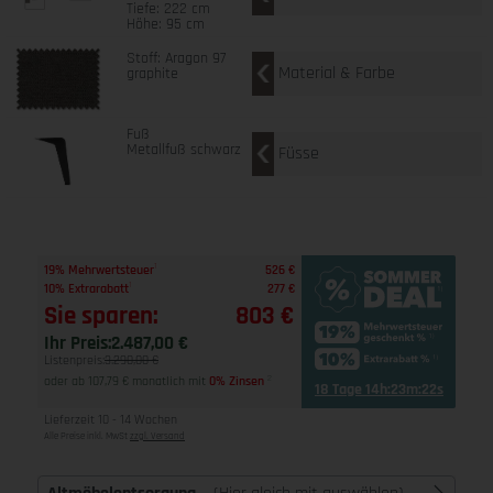
Tiefe: 222 cm
Höhe: 95 cm
Stoff: Aragon 97
Material & Farbe
graphite
Fuß
Metallfuß schwarz
Füsse
1
19% Mehrwertsteuer
526 €
1
10% Extrarabatt
277 €
Sie sparen:
803 €
Ihr Preis:
2.487,00 €
Listenpreis:
3.290,00 €
oder ab 107,79 € monatlich mit
0% Zinsen
2
18 Tage 14h:23m:21s
Lieferzeit 10 - 14 Wochen
Alle Preise inkl. MwSt
zzgl. Versand