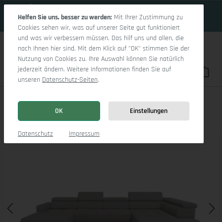
17 Tage 17h:29m:55s
Zum Hauptinhalt springen
Helfen Sie uns, besser zu werden:
Mit Ihrer Zustimmung zu
Cookies sehen wir, was auf unserer Seite gut funktioniert
und was wir verbessern müssen. Das hilf uns und allen, die
nach Ihnen hier sind. Mit dem Klick auf "OK" stimmen Sie der
Nutzung von Cookies zu. Ihre Auswahl können Sie natürlich
jederzeit ändern. Weitere Informationen finden Sie auf
Du hast 0 Pro
War
unseren
Datenschutz-Seiten
.
Marco LO Aho gr Medium R
OK
Einstellungen
Bildergalerie überspringen
Datenschutz
Impressum