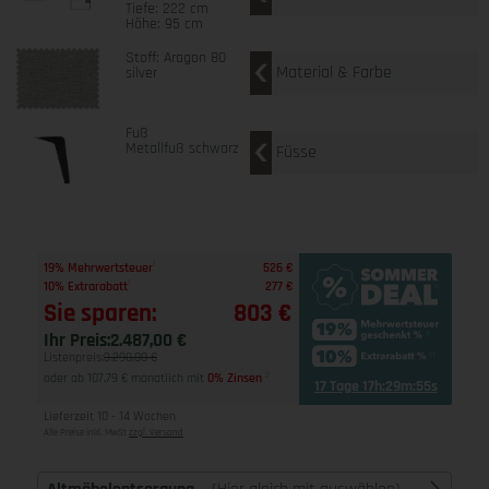
Tiefe: 222 cm
Höhe: 95 cm
Stoff: Aragon 80
Material & Farbe
silver
Fuß
Metallfuß schwarz
Füsse
1
19% Mehrwertsteuer
526 €
1
10% Extrarabatt
277 €
Sie sparen:
803 €
Ihr Preis:
2.487,00 €
Listenpreis:
3.290,00 €
oder ab 107,79 € monatlich mit
0% Zinsen
2
17 Tage 17h:29m:55s
Lieferzeit 10 - 14 Wochen
Alle Preise inkl. MwSt
zzgl. Versand