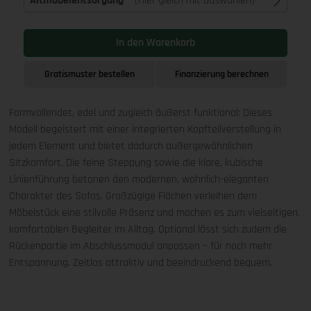
Altmöbelentsorgung
(Hier gleich mit auswählen)
In den Warenkorb
Gratismuster bestellen
Finanzierung berechnen
Formvollendet, edel und zugleich äußerst funktional: Dieses
Modell begeistert mit einer integrierten Kopfteilverstellung in
jedem Element und bietet dadurch außergewöhnlichen
Sitzkomfort. Die feine Steppung sowie die klare, kubische
Linienführung betonen den modernen, wohnlich-eleganten
Charakter des Sofas. Großzügige Flächen verleihen dem
Möbelstück eine stilvolle Präsenz und machen es zum vielseitigen,
komfortablen Begleiter im Alltag. Optional lässt sich zudem die
Rückenpartie im Abschlussmodul anpassen – für noch mehr
Entspannung. Zeitlos attraktiv und beeindruckend bequem.