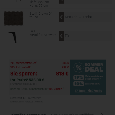
Tiefe: 222 cm
Höhe: 95 cm
Stoff: Crown 04
Material & Farbe
taupe
Fuß
Metallfuß schwarz
Füsse
1
19% Mehrwertsteuer
536 €
1
10% Extrarabatt
282 €
Sie sparen:
818 €
Ihr Preis:
2.536,00 €
Listenpreis:
3.354,00 €
oder ab 109,83 € monatlich mit
0% Zinsen
2
17 Tage 17h:27m:5s
Lieferzeit 10 - 14 Wochen
Alle Preise inkl. MwSt
zzgl. Versand