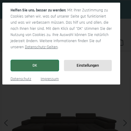
17 Tage 17h:27m:5s
Zum Hauptinhalt springen
Helfen Sie uns, besser zu werden:
Mit Ihrer Zustimmung zu
Cookies sehen wir, was auf unserer Seite gut funktioniert
und was wir verbessern müssen. Das hilf uns und allen, die
nach Ihnen hier sind. Mit dem Klick auf "OK" stimmen Sie der
Nutzung von Cookies zu. Ihre Auswahl können Sie natürlich
jederzeit ändern. Weitere Informationen finden Sie auf
Du hast 0 Pro
War
unseren
Datenschutz-Seiten
.
Marco LO Aho gr Medium R
OK
Einstellungen
Bildergalerie überspringen
Datenschutz
Impressum