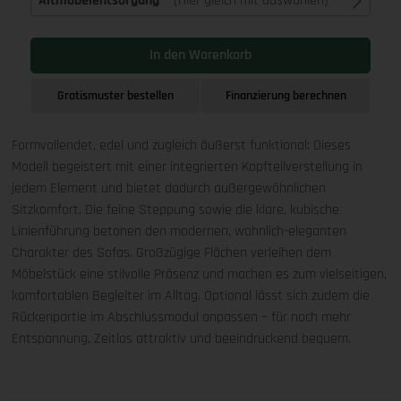
Altmöbelentsorgung
(Hier gleich mit auswählen)
In den Warenkorb
Gratismuster bestellen
Finanzierung berechnen
Formvollendet, edel und zugleich äußerst funktional: Dieses
Modell begeistert mit einer integrierten Kopfteilverstellung in
jedem Element und bietet dadurch außergewöhnlichen
Sitzkomfort. Die feine Steppung sowie die klare, kubische
Linienführung betonen den modernen, wohnlich-eleganten
Charakter des Sofas. Großzügige Flächen verleihen dem
Möbelstück eine stilvolle Präsenz und machen es zum vielseitigen,
komfortablen Begleiter im Alltag. Optional lässt sich zudem die
Rückenpartie im Abschlussmodul anpassen – für noch mehr
Entspannung. Zeitlos attraktiv und beeindruckend bequem.