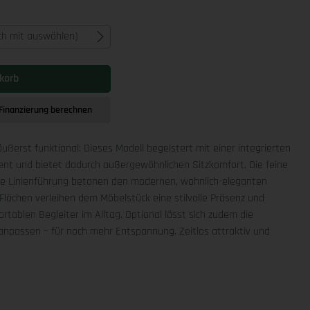
ich mit auswählen)
korb
Finanzierung berechnen
äußerst funktional: Dieses Modell begeistert mit einer integrierten
ment und bietet dadurch außergewöhnlichen Sitzkomfort. Die feine
che Linienführung betonen den modernen, wohnlich-eleganten
Flächen verleihen dem Möbelstück eine stilvolle Präsenz und
rtablen Begleiter im Alltag. Optional lässt sich zudem die
npassen – für noch mehr Entspannung. Zeitlos attraktiv und