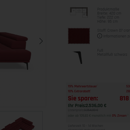
Produktmaße
Breite: 420 cm
Tiefe: 222 cm
Höhe: 95 cm
Stoff: Crown 07 cra
Informationen z
Fuß
Metallfuß schwarz
1
19% Mehrwertsteuer
53
1
10% Extrarabatt
28
Sie sparen:
818
Ihr Preis:
2.536,00 €
Listenpreis:
3.354,00 €
oder ab 109,83 € monatlich mit
0% Zinsen
2
Lieferzeit 10 - 14 Wochen