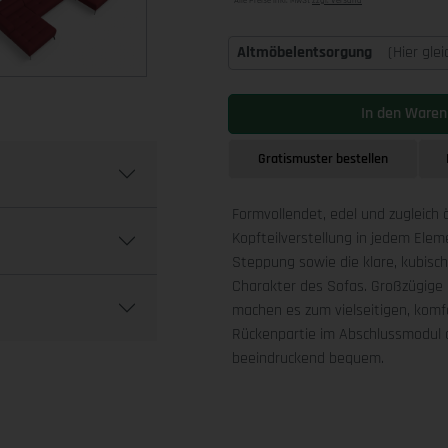
Alle Preise inkl. MwSt
zzgl. Versand
Altmöbelentsorgung
(Hier gle
In den Waren
Gratismuster bestellen
Formvollendet, edel und zugleich 
Kopfteilverstellung in jedem Ele
Steppung sowie die klare, kubis
Charakter des Sofas. Großzügige 
machen es zum vielseitigen, komfo
Rückenpartie im Abschlussmodul a
beeindruckend bequem.