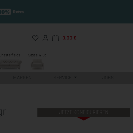
Du hast 0 Produkte auf dem Merkzettel
0,00 €
Warenkorb enthält 0 Position
Chesterfields
Sessel & Co
MARKEN
SERVICE
JOBS
gr
JETZT KONFIGURIEREN