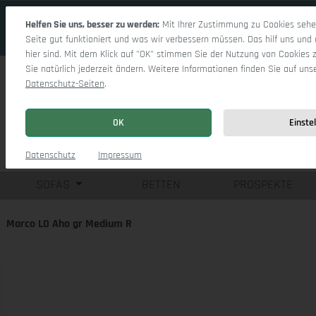
 Hauptinhalt springen
Zur Suche springen
Zur Hauptnavigation springen
Helfen Sie uns, besser zu werden:
Mit Ihrer Zustimmung zu Cookies sehen
Seite gut funktioniert und was wir verbessern müssen. Das hilf uns und 
hier sind. Mit dem Klick auf "OK" stimmen Sie der Nutzung von Cookies 
Sie natürlich jederzeit ändern. Weitere Informationen finden Sie auf uns
Datenschutz-Seiten
.
OK
Einste
Einzelsofas
Eck
Datenschutz
Impressum
SOFAS
BETTEN
PROSPEKTE
Marco LO Aho gr Medium R
Bildergalerie überspringen