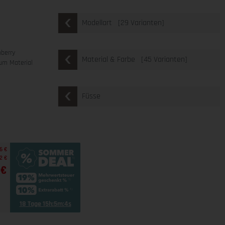
[29 Varianten]
Modellart
nberry
[45 Varianten]
Material & Farbe
um Material
Füsse
6 €
2 €
 €
18 Tage 15h:5m:2s