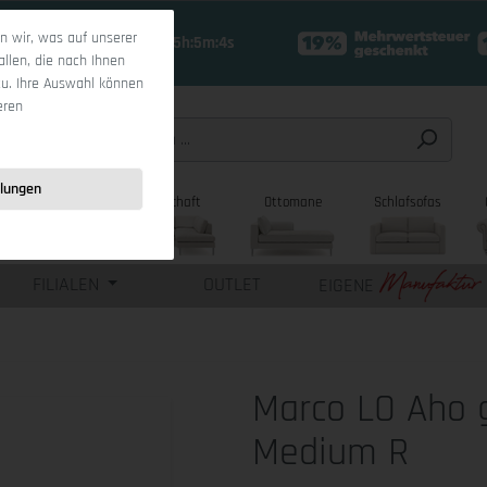
 wir, was auf unserer
18 Tage 15h:5m:2s
allen, die nach Ihnen
zu. Ihre Auswahl können
eren
llungen
sofas
Wohnlandschaft
Ottomane
Schlafsofas
FILIALEN
OUTLET
EIGENE
Marco LO Aho 
Medium R