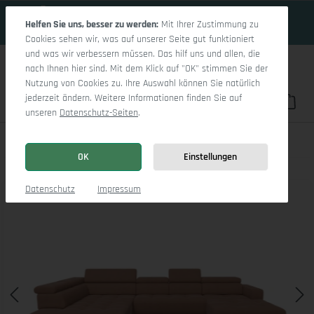
18 Tage 13h:44m:58s
Zum Hauptinhalt springen
Helfen Sie uns, besser zu werden:
Mit Ihrer Zustimmung zu
Cookies sehen wir, was auf unserer Seite gut funktioniert
und was wir verbessern müssen. Das hilf uns und allen, die
nach Ihnen hier sind. Mit dem Klick auf "OK" stimmen Sie der
Nutzung von Cookies zu. Ihre Auswahl können Sie natürlich
jederzeit ändern. Weitere Informationen finden Sie auf
Du hast 0 Pro
War
unseren
Datenschutz-Seiten
.
Marco LO Aho gr Small L (mit Funktionen)
OK
Einstellungen
Bildergalerie überspringen
Datenschutz
Impressum