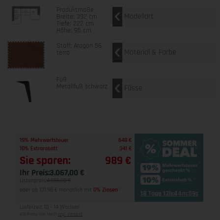
Produktmaße
Modellart
Breite: 392 cm
Tiefe: 222 cm
Höhe: 95 cm
Stoff: Aragon 56
Material & Farbe
terra
Fuß
Metallfuß schwarz
Füsse
1
19% Mehrwertsteuer
648 €
1
10% Extrarabatt
341 €
Sie sparen:
989 €
Ihr Preis:
3.067,00 €
Listenpreis:
4.056,00 €
oder ab 131,96 € monatlich mit
0% Zinsen
2
18 Tage 13h:44m:58s
Lieferzeit 10 - 14 Wochen
Alle Preise inkl. MwSt
zzgl. Versand