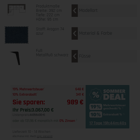
Produktmaße
Modellart
Breite: 392 cm
Tiefe: 222 cm
Höhe: 95 cm
Stoff: Aragon 74
Material & Farbe
azur
Fuß
Metallfuß schwarz
Füsse
1
19% Mehrwertsteuer
648 €
1
10% Extrarabatt
341 €
Sie sparen:
989 €
Ihr Preis:
3.067,00 €
Listenpreis:
4.056,00 €
oder ab 131,96 € monatlich mit
0% Zinsen
2
17 Tage 19h:44m:39s
Lieferzeit 10 - 14 Wochen
Alle Preise inkl. MwSt
zzgl. Versand