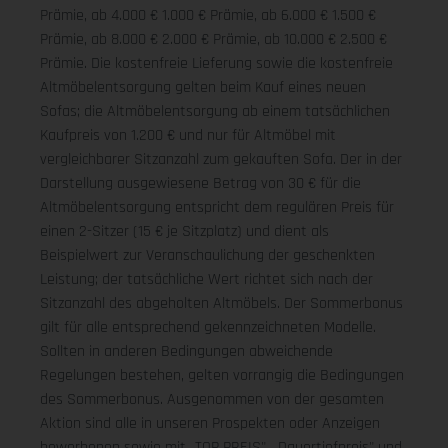
Prämie, ab 4.000 € 1.000 € Prämie, ab 6.000 € 1.500 €
Prämie, ab 8.000 € 2.000 € Prämie, ab 10.000 € 2.500 €
Prämie. Die kostenfreie Lieferung sowie die kostenfreie
Altmöbelentsorgung gelten beim Kauf eines neuen
Sofas; die Altmöbelentsorgung ab einem tatsächlichen
Kaufpreis von 1.200 € und nur für Altmöbel mit
vergleichbarer Sitzanzahl zum gekauften Sofa. Der in der
Darstellung ausgewiesene Betrag von 30 € für die
Altmöbelentsorgung entspricht dem regulären Preis für
einen 2-Sitzer (15 € je Sitzplatz) und dient als
Beispielwert zur Veranschaulichung der geschenkten
Leistung; der tatsächliche Wert richtet sich nach der
Sitzanzahl des abgeholten Altmöbels. Der Sommerbonus
gilt für alle entsprechend gekennzeichneten Modelle.
Sollten in anderen Bedingungen abweichende
Regelungen bestehen, gelten vorrangig die Bedingungen
des Sommerbonus. Ausgenommen von der gesamten
Aktion sind alle in unseren Prospekten oder Anzeigen
beworbenen sowie mit „TOP PREIS", „Dauertiefpreis" und