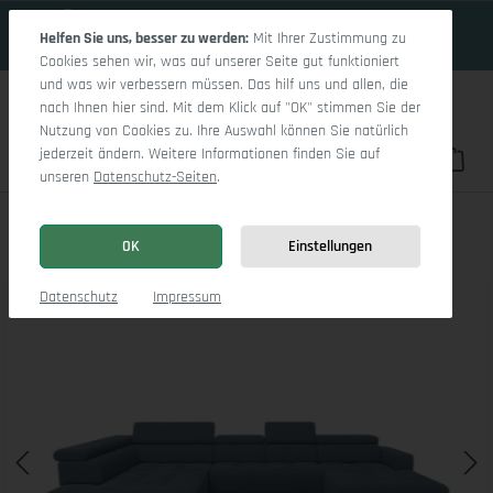
17 Tage 19h:44m:39s
Zum Hauptinhalt springen
Helfen Sie uns, besser zu werden:
Mit Ihrer Zustimmung zu
Cookies sehen wir, was auf unserer Seite gut funktioniert
und was wir verbessern müssen. Das hilf uns und allen, die
nach Ihnen hier sind. Mit dem Klick auf "OK" stimmen Sie der
Nutzung von Cookies zu. Ihre Auswahl können Sie natürlich
jederzeit ändern. Weitere Informationen finden Sie auf
Du hast 0 Pro
War
unseren
Datenschutz-Seiten
.
Marco LO Aho gr Small L (mit Funktionen)
OK
Einstellungen
Bildergalerie überspringen
Datenschutz
Impressum