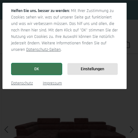
19 Tage 21h:19m:14s
Zum Hauptinhalt springen
Helfen Sie uns, besser zu werden:
Mit Ihrer Zustimmung zu
Cookies sehen wir, was auf unserer Seite gut funktioniert
und was wir verbessern müssen. Das hilf uns und allen, die
nach Ihnen hier sind. Mit dem Klick auf "OK" stimmen Sie der
Nutzung von Cookies zu. Ihre Auswahl können Sie natürlich
jederzeit ändern. Weitere Informationen finden Sie auf
Du hast 0 Pro
War
unseren
Datenschutz-Seiten
.
Marco LO Aho gr Small L (mit Funktionen)
OK
Einstellungen
Bildergalerie überspringen
Datenschutz
Impressum