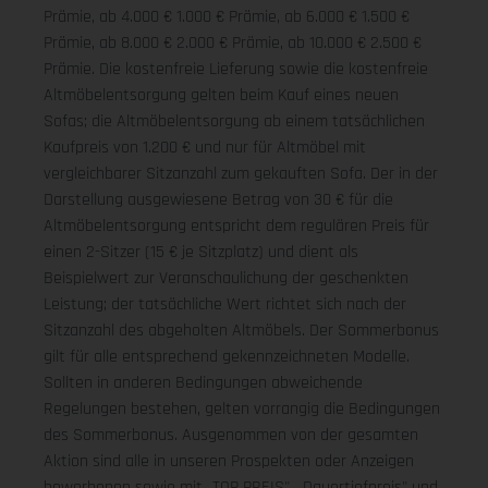
Prämie, ab 4.000 € 1.000 € Prämie, ab 6.000 € 1.500 €
Prämie, ab 8.000 € 2.000 € Prämie, ab 10.000 € 2.500 €
Prämie. Die kostenfreie Lieferung sowie die kostenfreie
Altmöbelentsorgung gelten beim Kauf eines neuen
Sofas; die Altmöbelentsorgung ab einem tatsächlichen
Kaufpreis von 1.200 € und nur für Altmöbel mit
vergleichbarer Sitzanzahl zum gekauften Sofa. Der in der
Darstellung ausgewiesene Betrag von 30 € für die
Altmöbelentsorgung entspricht dem regulären Preis für
einen 2-Sitzer (15 € je Sitzplatz) und dient als
Beispielwert zur Veranschaulichung der geschenkten
Leistung; der tatsächliche Wert richtet sich nach der
Sitzanzahl des abgeholten Altmöbels. Der Sommerbonus
gilt für alle entsprechend gekennzeichneten Modelle.
Sollten in anderen Bedingungen abweichende
Regelungen bestehen, gelten vorrangig die Bedingungen
des Sommerbonus. Ausgenommen von der gesamten
Aktion sind alle in unseren Prospekten oder Anzeigen
beworbenen sowie mit „TOP PREIS", „Dauertiefpreis" und