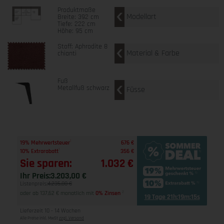
Produktmaße
Modellart
Breite: 392 cm
Tiefe: 222 cm
Höhe: 95 cm
Stoff: Aphrodite 8
Material & Farbe
chianti
Fuß
Metallfuß schwarz
Füsse
1
19% Mehrwertsteuer
676 €
1
10% Extrarabatt
356 €
Sie sparen:
1.032 €
Ihr Preis:
3.203,00 €
Listenpreis:
4.235,00 €
oder ab 137,62 € monatlich mit
0% Zinsen
2
19 Tage 21h:19m:14s
Lieferzeit 10 - 14 Wochen
Alle Preise inkl. MwSt
zzgl. Versand