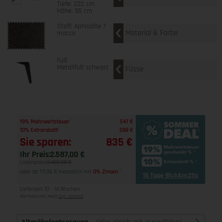
Tiefe: 222 cm
Höhe: 95 cm
Stoff: Aphrodite 7
Material & Farbe
mocca
Fuß
Metallfuß schwarz
Füsse
1
19% Mehrwertsteuer
547 €
1
10% Extrarabatt
288 €
Sie sparen:
835 €
Ihr Preis:
2.587,00 €
Listenpreis:
3.422,00 €
oder ab 111,96 € monatlich mit
0% Zinsen
2
16 Tage 9h:44m:24s
Lieferzeit 10 - 14 Wochen
Alle Preise inkl. MwSt
zzgl. Versand