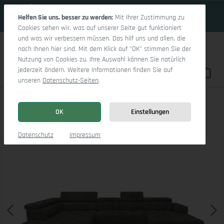
16 Tage 9h:44m:24s
Zum Hauptinhalt springen
Helfen Sie uns, besser zu werden:
Mit Ihrer Zustimmung zu
Cookies sehen wir, was auf unserer Seite gut funktioniert
und was wir verbessern müssen. Das hilf uns und allen, die
nach Ihnen hier sind. Mit dem Klick auf "OK" stimmen Sie der
Nutzung von Cookies zu. Ihre Auswahl können Sie natürlich
jederzeit ändern. Weitere Informationen finden Sie auf
Du hast 0 Pro
War
unseren
Datenschutz-Seiten
.
Marco LO Aho gr Small L
OK
Einstellungen
Bildergalerie überspringen
Datenschutz
Impressum