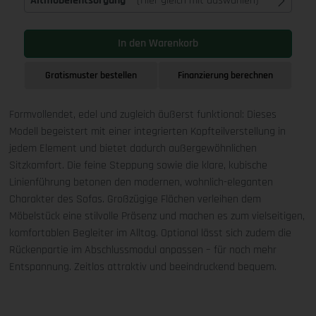
Altmöbelentsorgung
(Hier gleich mit auswählen)
In den Warenkorb
Gratismuster bestellen
Finanzierung berechnen
Formvollendet, edel und zugleich äußerst funktional: Dieses
Modell begeistert mit einer integrierten Kopfteilverstellung in
jedem Element und bietet dadurch außergewöhnlichen
Sitzkomfort. Die feine Steppung sowie die klare, kubische
Linienführung betonen den modernen, wohnlich-eleganten
Charakter des Sofas. Großzügige Flächen verleihen dem
Möbelstück eine stilvolle Präsenz und machen es zum vielseitigen,
komfortablen Begleiter im Alltag. Optional lässt sich zudem die
Rückenpartie im Abschlussmodul anpassen – für noch mehr
Entspannung. Zeitlos attraktiv und beeindruckend bequem.