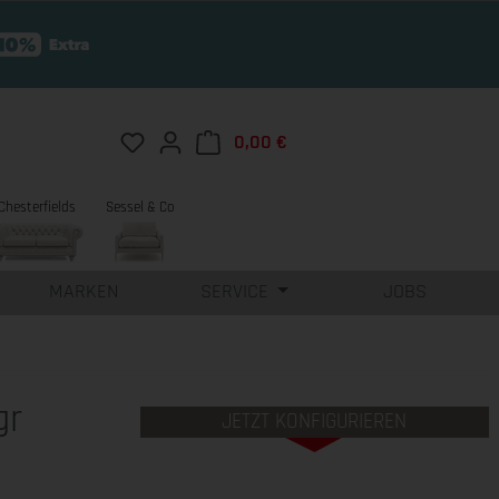
Du hast 0 Produkte auf dem Merkzettel
0,00 €
Warenkorb enthält 0 Position
Chesterfields
Sessel & Co
MARKEN
SERVICE
JOBS
gr
JETZT KONFIGURIEREN