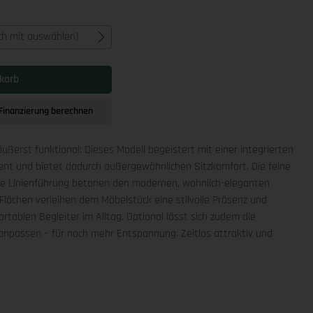
ich mit auswählen)
korb
Finanzierung berechnen
äußerst funktional: Dieses Modell begeistert mit einer integrierten
ment und bietet dadurch außergewöhnlichen Sitzkomfort. Die feine
che Linienführung betonen den modernen, wohnlich-eleganten
Flächen verleihen dem Möbelstück eine stilvolle Präsenz und
rtablen Begleiter im Alltag. Optional lässt sich zudem die
npassen – für noch mehr Entspannung. Zeitlos attraktiv und