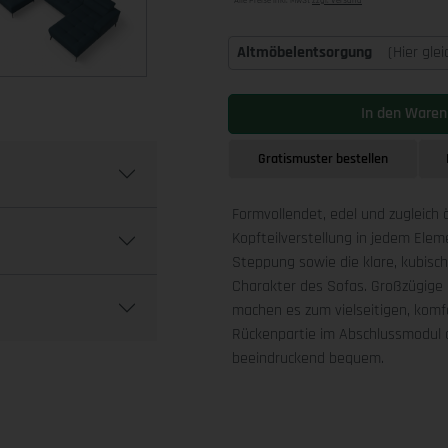
Alle Preise inkl. MwSt
zzgl. Versand
Altmöbelentsorgung
(Hier gle
In den Waren
Gratismuster bestellen
Formvollendet, edel und zugleich 
Kopfteilverstellung in jedem Ele
Steppung sowie die klare, kubis
Charakter des Sofas. Großzügige 
machen es zum vielseitigen, komfo
Rückenpartie im Abschlussmodul a
beeindruckend bequem.