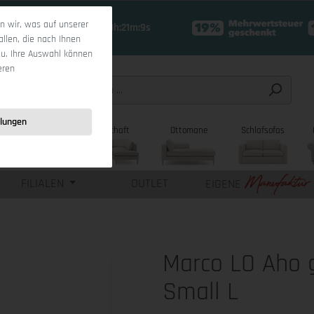
 wir, was auf unserer
19 Tage 0h:21m:8s
allen, die nach Ihnen
zu. Ihre Auswahl können
eren
llungen
sofas
Wohnlandschaft
Ottomane
Schlafsofas
FILIALEN
OUTLET
EIGENE
Marco LO Aho 
Small L