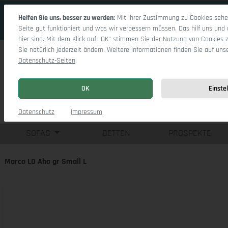
 Hauptinhalt springen
Zur Suche springen
Zur Hauptnavigation springen
Helfen Sie uns, besser zu werden:
Mit Ihrer Zustimmung zu Cookies sehen
Seite gut funktioniert und was wir verbessern müssen. Das hilf uns und 
hier sind. Mit dem Klick auf "OK" stimmen Sie der Nutzung von Cookies 
Sie natürlich jederzeit ändern. Weitere Informationen finden Sie auf uns
Datenschutz-Seiten
.
OK
Einste
Einzelsofas
Eck
Datenschutz
Impressum
SOFAS
BETTEN
PROSPEKTE
Marco LO Aho gr Small L
Bildergalerie überspringen