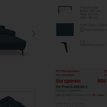
Produktmaße
Breite: 392 cm
Tiefe: 222 cm
Höhe: 95 cm
Stoff: Crown 14 blu
Informationen z
Fuß
Metallfuß schwarz
1
19% Mehrwertsteuer
52
1
10% Extrarabatt
27
Sie sparen:
806
Ihr Preis:
2.498,00 €
Listenpreis:
3.304,00 €
oder ab 108,25 € monatlich mit
0% Zinsen
2
Lieferzeit 10 - 14 Wochen