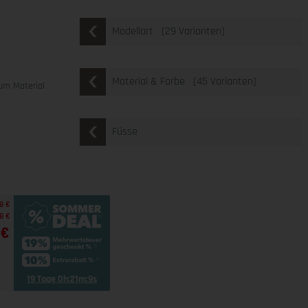
[29 Varianten]
Modellart
e
[45 Varianten]
Material & Farbe
um Material
Füsse
8 €
8 €
 €
19 Tage 0h:21m:8s