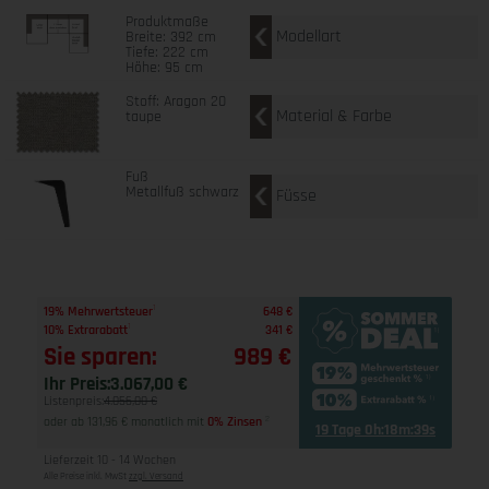
Produktmaße
Modellart
Breite: 392 cm
Tiefe: 222 cm
Höhe: 95 cm
Stoff: Aragon 20
Material & Farbe
taupe
Fuß
Metallfuß schwarz
Füsse
1
19% Mehrwertsteuer
648 €
1
10% Extrarabatt
341 €
Sie sparen:
989 €
Ihr Preis:
3.067,00 €
Listenpreis:
4.056,00 €
oder ab 131,96 € monatlich mit
0% Zinsen
2
19 Tage 0h:18m:38s
Lieferzeit 10 - 14 Wochen
Alle Preise inkl. MwSt
zzgl. Versand