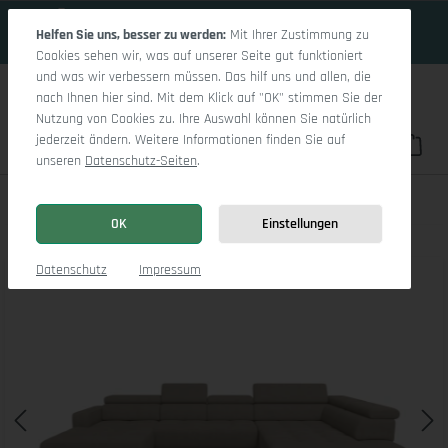
19 Tage 0h:18m:38s
Zum Hauptinhalt springen
Helfen Sie uns, besser zu werden:
Mit Ihrer Zustimmung zu
Cookies sehen wir, was auf unserer Seite gut funktioniert
und was wir verbessern müssen. Das hilf uns und allen, die
nach Ihnen hier sind. Mit dem Klick auf "OK" stimmen Sie der
Nutzung von Cookies zu. Ihre Auswahl können Sie natürlich
jederzeit ändern. Weitere Informationen finden Sie auf
Du hast 0 Pro
War
unseren
Datenschutz-Seiten
.
Marco LO Aho gr Small R (mit Funktionen)
OK
Einstellungen
Bildergalerie überspringen
Datenschutz
Impressum