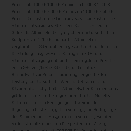
Prämie, ab 4.000 € 1.000 € Prämie, ab 6.000 € 1.500 €
Prämie, ab 8.000 € 2.000 € Prämie, ab 10.000 € 2.500 €
Prämie. Die kostenfreie Lieferung sowie die kostenfreie
Altmöbelentsorgung gelten beim Kauf eines neuen
Sofas; die Altmöbelentsorgung ab einem tatsächlichen
Kaufpreis von 1.200 € und nur für Altmöbel mit
vergleichbarer Sitzanzahl zum gekauften Sofa. Der in der
Darstellung ausgewiesene Betrag von 30 € für die
Altmöbelentsorgung entspricht dem regulären Preis für
einen 2-Sitzer (15 € je Sitzplatz) und dient als
Beispielwert zur Veranschaulichung der geschenkten
Leistung; der tatsächliche Wert richtet sich nach der
Sitzanzahl des abgeholten Altmöbels. Der Sommerbonus
gilt für alle entsprechend gekennzeichneten Modelle.
Sollten in anderen Bedingungen abweichende
Regelungen bestehen, gelten vorrangig die Bedingungen
des Sommerbonus. Ausgenommen von der gesamten
Aktion sind alle in unseren Prospekten oder Anzeigen
beworbenen sowie mit „TOP PREIS", „Dauertiefpreis" und