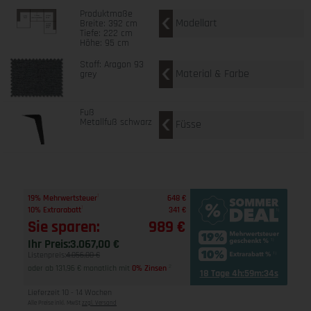
Produktmaße
Modellart
Breite: 392 cm
Tiefe: 222 cm
Höhe: 95 cm
Stoff: Aragon 93
Material & Farbe
grey
Fuß
Metallfuß schwarz
Füsse
1
19% Mehrwertsteuer
648 €
1
10% Extrarabatt
341 €
Sie sparen:
989 €
Ihr Preis:
3.067,00 €
Listenpreis:
4.056,00 €
oder ab 131,96 € monatlich mit
0% Zinsen
2
18 Tage 4h:59m:33s
Lieferzeit 10 - 14 Wochen
Alle Preise inkl. MwSt
zzgl. Versand