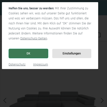
18 Tage 4h:59m:33s
Zum Hauptinhalt springen
Helfen Sie uns, besser zu werden:
Mit Ihrer Zustimmung zu
Cookies sehen wir, was auf unserer Seite gut funktioniert
und was wir verbessern müssen. Das hilf uns und allen, die
nach Ihnen hier sind. Mit dem Klick auf "OK" stimmen Sie der
Nutzung von Cookies zu. Ihre Auswahl können Sie natürlich
jederzeit ändern. Weitere Informationen finden Sie auf
Du hast 0 Pro
War
unseren
Datenschutz-Seiten
.
Marco LO Aho gr Small R (mit Funktionen)
OK
Einstellungen
Bildergalerie überspringen
Datenschutz
Impressum