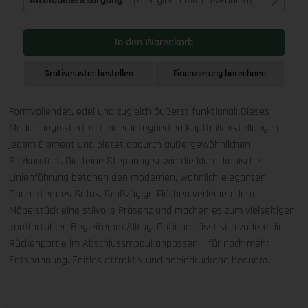
Altmöbelentsorgung
(Hier gleich mit auswählen)
In den Warenkorb
Gratismuster bestellen
Finanzierung berechnen
Formvollendet, edel und zugleich äußerst funktional: Dieses
Modell begeistert mit einer integrierten Kopfteilverstellung in
jedem Element und bietet dadurch außergewöhnlichen
Sitzkomfort. Die feine Steppung sowie die klare, kubische
Linienführung betonen den modernen, wohnlich-eleganten
Charakter des Sofas. Großzügige Flächen verleihen dem
Möbelstück eine stilvolle Präsenz und machen es zum vielseitigen,
komfortablen Begleiter im Alltag. Optional lässt sich zudem die
Rückenpartie im Abschlussmodul anpassen – für noch mehr
Entspannung. Zeitlos attraktiv und beeindruckend bequem.