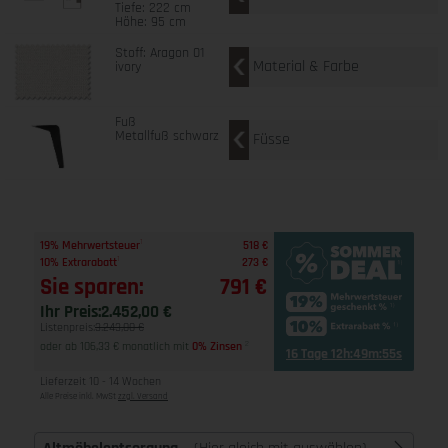
Tiefe: 222 cm
Höhe: 95 cm
Stoff: Aragon 01
Material & Farbe
ivory
Fuß
Metallfuß schwarz
Füsse
1
19% Mehrwertsteuer
518 €
1
10% Extrarabatt
273 €
Sie sparen:
791 €
Ihr Preis:
2.452,00 €
Listenpreis:
3.243,00 €
oder ab 106,33 € monatlich mit
0% Zinsen
2
16 Tage 12h:49m:54s
Lieferzeit 10 - 14 Wochen
Alle Preise inkl. MwSt
zzgl. Versand