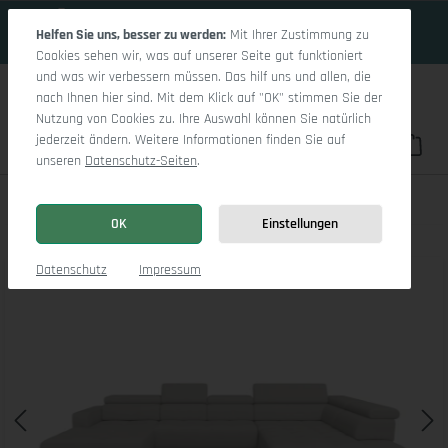
16 Tage 12h:49m:54s
Zum Hauptinhalt springen
Helfen Sie uns, besser zu werden:
Mit Ihrer Zustimmung zu
Cookies sehen wir, was auf unserer Seite gut funktioniert
und was wir verbessern müssen. Das hilf uns und allen, die
nach Ihnen hier sind. Mit dem Klick auf "OK" stimmen Sie der
Nutzung von Cookies zu. Ihre Auswahl können Sie natürlich
jederzeit ändern. Weitere Informationen finden Sie auf
Du hast 0 Pro
War
unseren
Datenschutz-Seiten
.
Marco LO Aho gr Small R
OK
Einstellungen
Bildergalerie überspringen
Datenschutz
Impressum