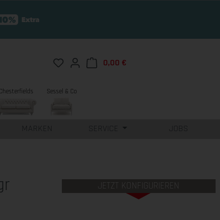
Du hast 0 Produkte auf dem Merkzettel
0,00 €
Warenkorb enthält 0 Position
Chesterfields
Sessel & Co
MARKEN
SERVICE
JOBS
gr
JETZT KONFIGURIEREN