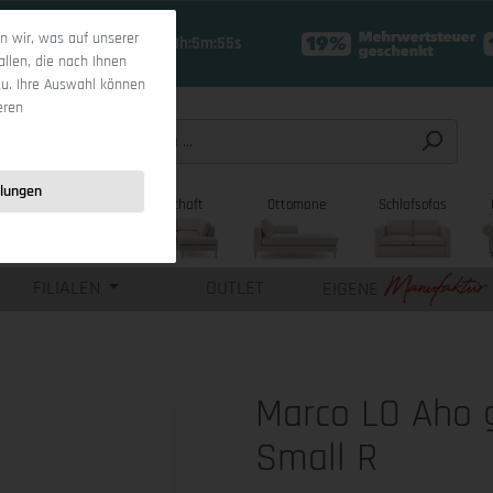
 wir, was auf unserer
18 Tage 18h:5m:54s
allen, die nach Ihnen
zu. Ihre Auswahl können
eren
llungen
sofas
Wohnlandschaft
Ottomane
Schlafsofas
FILIALEN
OUTLET
EIGENE
Marco LO Aho 
Small R