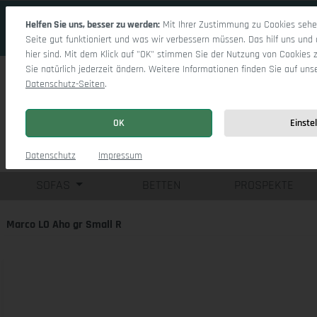
 Hauptinhalt springen
Zur Suche springen
Zur Hauptnavigation springen
Helfen Sie uns, besser zu werden:
Mit Ihrer Zustimmung zu Cookies sehen
Seite gut funktioniert und was wir verbessern müssen. Das hilf uns und 
hier sind. Mit dem Klick auf "OK" stimmen Sie der Nutzung von Cookies 
Sie natürlich jederzeit ändern. Weitere Informationen finden Sie auf uns
Datenschutz-Seiten
.
OK
Einste
Einzelsofas
Eck
Datenschutz
Impressum
SOFAS
BETTEN
PROSPEKTE
Marco LO Aho gr Small R
Bildergalerie überspringen