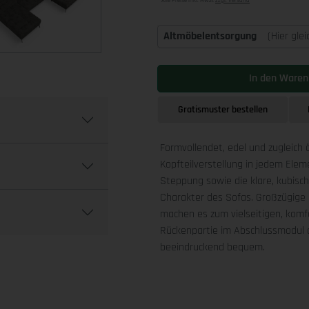
Alle Preise inkl. MwSt
zzgl. Versand
Altmöbelentsorgung
(Hier gle
In den Waren
Gratismuster bestellen
Formvollendet, edel und zugleich 
Kopfteilverstellung in jedem Ele
Steppung sowie die klare, kubis
Charakter des Sofas. Großzügige 
machen es zum vielseitigen, komfo
Rückenpartie im Abschlussmodul a
beeindruckend bequem.