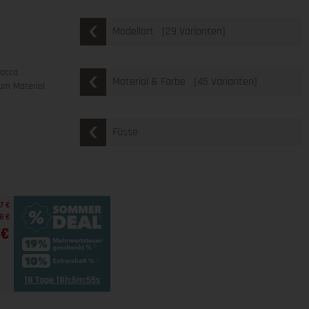
[29 Varianten]
Modellart
mocca
[45 Varianten]
Material & Farbe
um Material
Füsse
7 €
8 €
 €
18 Tage 18h:5m:54s