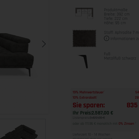
Produktmaße
Breite: 392 cm
Tiefe: 222 cm
Höhe: 95 cm
Stoff: Aphrodite 7 
Informationen z
Fuß
Metallfuß schwarz
1
19% Mehrwertsteuer
54
1
10% Extrarabatt
28
Sie sparen:
835
Ihr Preis:
2.587,00 €
Listenpreis:
3.422,00 €
oder ab 111,96 € monatlich mit
0% Zinsen
2
Lieferzeit 10 - 14 Wochen