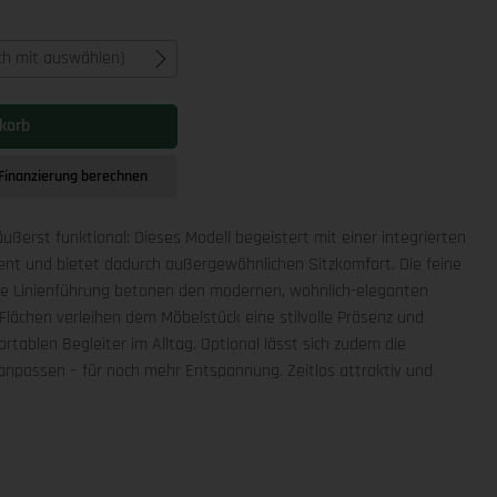
ich mit auswählen)
korb
Finanzierung berechnen
äußerst funktional: Dieses Modell begeistert mit einer integrierten
ment und bietet dadurch außergewöhnlichen Sitzkomfort. Die feine
che Linienführung betonen den modernen, wohnlich-eleganten
Flächen verleihen dem Möbelstück eine stilvolle Präsenz und
rtablen Begleiter im Alltag. Optional lässt sich zudem die
npassen – für noch mehr Entspannung. Zeitlos attraktiv und