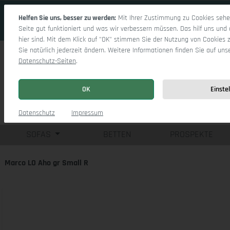
 Hauptinhalt springen
Zur Suche springen
Zur Hauptnavigation springen
Helfen Sie uns, besser zu werden:
Mit Ihrer Zustimmung zu Cookies sehen
Seite gut funktioniert und was wir verbessern müssen. Das hilf uns und 
hier sind. Mit dem Klick auf "OK" stimmen Sie der Nutzung von Cookies 
Sie natürlich jederzeit ändern. Weitere Informationen finden Sie auf uns
Datenschutz-Seiten
.
OK
Einste
Einzelsofas
Eck
Datenschutz
Impressum
SOFAS
BETTEN
PROSPEKTE
Marco LO Aho gr Small R
Bildergalerie überspringen