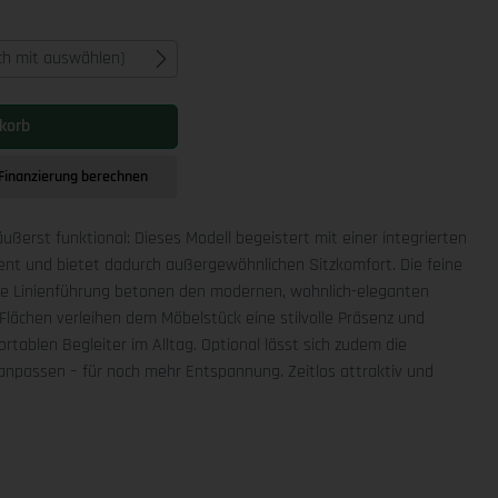
ich mit auswählen)
korb
Finanzierung berechnen
äußerst funktional: Dieses Modell begeistert mit einer integrierten
ment und bietet dadurch außergewöhnlichen Sitzkomfort. Die feine
che Linienführung betonen den modernen, wohnlich-eleganten
Flächen verleihen dem Möbelstück eine stilvolle Präsenz und
rtablen Begleiter im Alltag. Optional lässt sich zudem die
npassen – für noch mehr Entspannung. Zeitlos attraktiv und