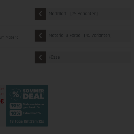
[29 Varianten]
Modellart
u
[45 Varianten]
Material & Farbe
um Material
Füsse
8 €
8 €
 €
18 Tage 19h:23m:11s