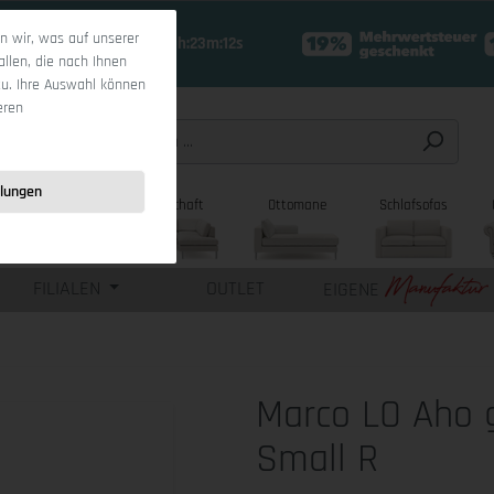
 wir, was auf unserer
18 Tage 19h:23m:11s
allen, die nach Ihnen
zu. Ihre Auswahl können
eren
llungen
sofas
Wohnlandschaft
Ottomane
Schlafsofas
FILIALEN
OUTLET
EIGENE
Marco LO Aho 
Small R