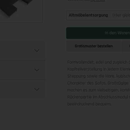
Alle Preise inkl. MwSt
zzgl. Versand
Altmöbelentsorgung
(Hier gle
In den Waren
Gratismuster bestellen
Formvollendet, edel und zugleich 
Kopfteilverstellung in jedem Ele
Steppung sowie die klare, kubis
Charakter des Sofas. Großzügige 
machen es zum vielseitigen, komfo
Rückenpartie im Abschlussmodul a
beeindruckend bequem.