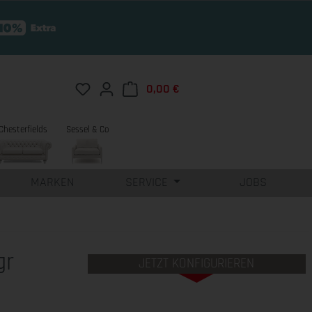
Du hast 0 Produkte auf dem Merkzettel
0,00 €
Warenkorb enthält 0 Position
Chesterfields
Sessel & Co
MARKEN
SERVICE
JOBS
gr
JETZT KONFIGURIEREN