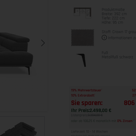
Produktmaße
Breite: 392 cm
Tiefe: 222 cm
Höhe: 95 cm
Stoff: Crown 17 gra
Informationen z
Fuß
Metallfuß schwarz
1
19% Mehrwertsteuer
52
1
10% Extrarabatt
27
Sie sparen:
806
Ihr Preis:
2.498,00 €
Listenpreis:
3.304,00 €
oder ab 108,25 € monatlich mit
0% Zinsen
2
Lieferzeit 10 - 14 Wochen